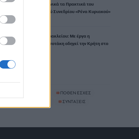
εκδίδει ηλεκτρονικά τα Πρακτικά του
Διεπιστημονικού Συνεδρίου «Ρένα Κυριακού»
7 Αυγούστου, 2026
ΔΕΕΠ (ΝΟΔΕ) Ηρακλείου: Με έργα η
κυβέρνηση Μητσοτάκη οδηγεί την Κρήτη στο
μέλλον
7 Αυγούστου, 2026
TRENDING
#
ΚΑΠΝΙΣΜΑ
#
ΠΟΘΕΝ ΕΣΧΕΣ
#
ΠΛΗΡΩΜΕΣ
#
ΣΥΝΤΑΞΕΙΣ