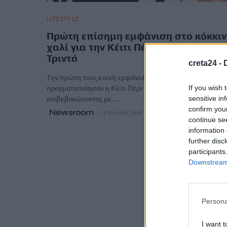
LIFESTYLE
Πρώτη επίσημη εμφάνιση στο κόκκι
χαλί για την Κέιτι Πέρι και τον Τζάστ
Τριντό
creta24 -
Tην πρώτη τους κοινή εμφάνιση στο κόκκινο χαλί
πραγματοποίησαν η Κέιτι Πέρι και ο Τζάστιν Τριντό,
If you wish 
επιβεβαιώνοντας με…
sensitive in
confirm you
Newsroom
9 Ιουνίου, 2026
continue se
information 
further disc
participants
Downstream 
Persona
I want t