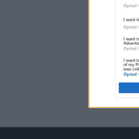
Opted 
I want t
Opted 
I want 
Advertis
Opted 
I want t
of my P
was col
Opted 