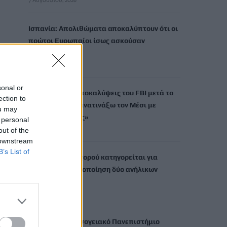
7 Αυγούστου, 2026
Ισπανία: Απολιθώματα αποκαλύπτουν ότι οι
πρώτοι Ευρωπαίοι ίσως ασκούσαν
κανιβαλισμό
7 Αυγούστου, 2026
sonal or
Σοκαριστικές αποκαλύψεις του FBI μετά το
ection to
Μουντιάλ: «Θα ανατινάξω τον Μέσι με
ou may
τέσσερις βόμβες»
 personal
7 Αυγούστου, 2026
out of the
 downstream
B’s List of
ΗΠΑ: Δασκάλα χορού κατηγορείται για
σεξουαλική κακοποίηση δύο ανήλικων
μαθητών της
7 Αυγούστου, 2026
Το Ελληνικό Μεσογειακό Πανεπιστήμιο