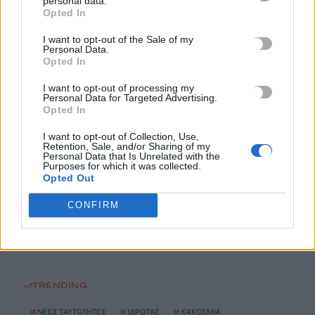
personal data.
Opted In
Το Αρκαλοχώρι γιόρτασε τον Προστάτη και Πολιούχο του
6 Αυγούστου, 2026
I want to opt-out of the Sale of my
Personal Data.
Opted In
Παρατείνονται τα προληπτικά μέτρα στην Κρήτη για την
ευλογιά των αιγοπροβάτων
I want to opt-out of processing my
Personal Data for Targeted Advertising.
6 Αυγούστου, 2026
Opted In
I want to opt-out of Collection, Use,
Έκτακτο επίδομα παιδιού: Ποιοι πάνε ταμείο
Retention, Sale, and/or Sharing of my
Personal Data that Is Unrelated with the
6 Αυγούστου, 2026
Purposes for which it was collected.
Opted Out
ΟΠΕΚΑ: Νέα πληρωμή στις 7 Αυγούστου για τρίτεκνες και
CONFIRM
πολύτεκνες οικογένειες
6 Αυγούστου, 2026
TRENDING
#
ΝΕΕΣ ΤΑΥΤΟΤΗΤΕΣ
#
ΙΔΡΩΤΑΣ
#
ΚΑΚΟΣΜΙΑ