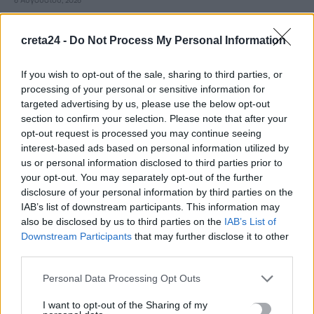
6 Αυγούστου, 2026
Ιδρώτας και διατροφή το καλοκαίρι: Ποιες τροφές προκαλούν
creta24 -
Do Not Process My Personal Information
κακοσμία
6 Αυγούστου, 2026
If you wish to opt-out of the sale, sharing to third parties, or
processing of your personal or sensitive information for
targeted advertising by us, please use the below opt-out
Κάρτα Αγρότη: Τι αλλάζει από 28 Αυγούστου για τις
section to confirm your selection. Please note that after your
χρηματοδοτήσεις
opt-out request is processed you may continue seeing
6 Αυγούστου, 2026
interest-based ads based on personal information utilized by
us or personal information disclosed to third parties prior to
your opt-out. You may separately opt-out of the further
Νέα χρηματοδότηση 1,5 εκατ. ευρώ για διαπλάτυνση του
disclosure of your personal information by third parties on the
Αγιοβασιλιώτικου Παραλιακού Δρόμου
IAB’s list of downstream participants. This information may
6 Αυγούστου, 2026
also be disclosed by us to third parties on the
IAB’s List of
Downstream Participants
that may further disclose it to other
third parties.
Τι δείχνει η ιατροδικαστική εξέταση για τα αίτια θανάτου του
90χρονου που εντοπίστηκε μέσα σε καταψύκτη
Personal Data Processing Opt Outs
6 Αυγούστου, 2026
I want to opt-out of the Sharing of my