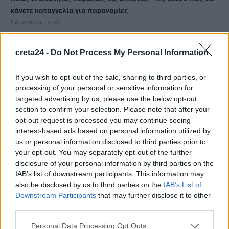
κάνετε καταγγελία για παρανομίες
8 Αυγούστου, 2026
Περσείδες: Το εντυπωσιακό φαινόμενο πλησιάζει – Πότε θα
creta24 -
Do Not Process My Personal Information
δούμε τη «βροχή» των αστεριών
8 Αυγούστου, 2026
If you wish to opt-out of the sale, sharing to third parties, or
processing of your personal or sensitive information for
targeted advertising by us, please use the below opt-out
Ενοίκια: Πότε γίνονται υποχρεωτικές οι πληρωμές μέσω
section to confirm your selection. Please note that after your
τραπεζών
opt-out request is processed you may continue seeing
8 Αυγούστου, 2026
interest-based ads based on personal information utilized by
us or personal information disclosed to third parties prior to
your opt-out. You may separately opt-out of the further
Ισπανία: Η συγκινητική επανένωση γυναίκας με τα
disclosure of your personal information by third parties on the
γαϊδουράκια της μετά τις πυρκαγιές
IAB’s list of downstream participants. This information may
8 Αυγούστου, 2026
also be disclosed by us to third parties on the
IAB’s List of
Downstream Participants
that may further disclose it to other
third parties.
Στις 19 Αυγούστου η γενική συνέλευση του συλλόγου
κρεοπωλών Χανίων
Personal Data Processing Opt Outs