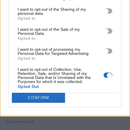
8 Αυγούστου, 2026
I want to opt-out of the Sharing of my
personal data.
Opted In
Νέος κύκλος μαθημάτων Κινεζικής Γλώσσας στο
Πανεπιστήμιο Κρήτης για το ακαδημαϊκό έτος 2026-2027
I want to opt-out of the Sale of my
8 Αυγούστου, 2026
Personal Data.
Opted In
Άνοια: Ποια είναι τα επαγγέλματα που προστατεύουν τον
I want to opt-out of processing my
Personal Data for Targeted Advertising.
εγκέφαλο
Opted In
8 Αυγούστου, 2026
I want to opt-out of Collection, Use,
Retention, Sale, and/or Sharing of my
Personal Data that Is Unrelated with the
Επίδομα €391 από τον ΟΠΕΚΑ, χωρίς εισοδηματικά κριτήρια:
Purposes for which it was collected.
Η προϋπόθεση
Opted Out
8 Αυγούστου, 2026
CONFIRM
Θεατρική αφήγηση «Έρευσεν ύδωρ» στο Δημοτικό Σχολείο
Κεφαλά
8 Αυγούστου, 2026