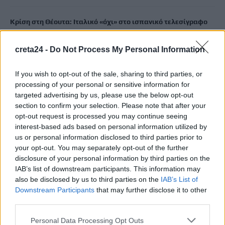
Κρίση στη Θέουτα: Ιταλικό «όχι» στο ισπανικό τελεσίγραφο
για τους ελέγχους στα σύνορα
7 Αυγούστου, 2026
creta24 -
Do Not Process My Personal Information
Υπουργείο Μετανάστευσης: Σχεδόν 1 εκατ. ευρώ για σχολικές
If you wish to opt-out of the sale, sharing to third parties, or
processing of your personal or sensitive information for
υποδομές και δημόσιους χώρους στο Δήμο Χανίων και τον
targeted advertising by us, please use the below opt-out
Δήμο Καντάνου-Σελίνου
section to confirm your selection. Please note that after your
7 Αυγούστου, 2026
opt-out request is processed you may continue seeing
interest-based ads based on personal information utilized by
Απορρίπτει το Ιράν τη συμφωνία Σαουδικής Αραβίας,
us or personal information disclosed to third parties prior to
your opt-out. You may separately opt-out of the further
Τουρκίας και Πακιστάν – «Είναι μόνο στα χαρτιά»
disclosure of your personal information by third parties on the
7 Αυγούστου, 2026
IAB’s list of downstream participants. This information may
also be disclosed by us to third parties on the
IAB’s List of
«Του χρόνου σχεδιάζουμε να επιστρέψουμε στην Κρήτη»: Τι
Downstream Participants
that may further disclose it to other
third parties.
λένε τουρίστες και επιχειρηματίες που έφυγαν εξαιτίας της
πυρκαγιάς στο Ρέθυμνο
Personal Data Processing Opt Outs
7 Αυγούστου, 2026