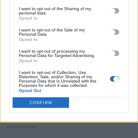
I want to opt-out of the Sharing of my
personal data.
Εφετείο «μπλοκάρει» το σχέδιο Τραμπ για κατασκευή
Opted In
αίθουσας χορού στον Λευκό Οίκο
I want to opt-out of the Sale of my
7 Αυγούστου, 2026
Personal Data.
Opted In
Ο ΟΦΗ βάζει τσάρτερ για τους φιλάθλους ενόψει της ρεβάνς
I want to opt-out of processing my
Personal Data for Targeted Advertising.
των playoffs του Europa League
Opted In
7 Αυγούστου, 2026
I want to opt-out of Collection, Use,
Retention, Sale, and/or Sharing of my
Δυστύχημα στις Σέρρες: «Δεν υπήρχε χρόνος για αντίδραση»,
Personal Data that Is Unrelated with the
Purposes for which it was collected.
λέει ο οδηγός του φορτηγού
Opted Out
7 Αυγούστου, 2026
CONFIRM
Κρίση στη Θέουτα: Ισπανικό τελεσίγραφο στην Ιταλία για
άρση των ελέγχων στα σύνορα
7 Αυγούστου, 2026