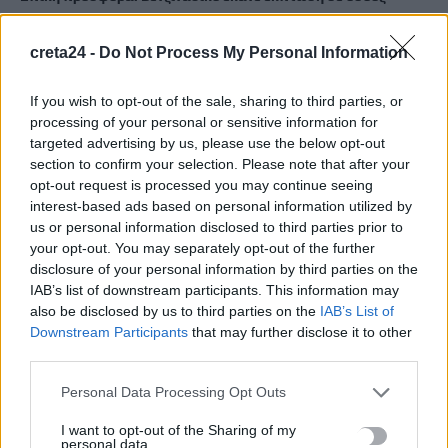
χόρευαν μέχρι το ταμείο
9 Αυγούστου, 2026
creta24 -
Do Not Process My Personal Information
Πώς έγινε το τροχαίο στην Αθηνών-Σουνίου με δύο
If you wish to opt-out of the sale, sharing to third parties, or
processing of your personal or sensitive information for
αστυνομικούς τραυματίες
targeted advertising by us, please use the below opt-out
9 Αυγούστου, 2026
section to confirm your selection. Please note that after your
opt-out request is processed you may continue seeing
Ηράκλειο: Δύο συλλήψεις για ναρκωτικά – Βρήκαν σχεδόν
interest-based ads based on personal information utilized by
μισό κιλό κάνναβης σε σπίτι
us or personal information disclosed to third parties prior to
your opt-out. You may separately opt-out of the further
9 Αυγούστου, 2026
disclosure of your personal information by third parties on the
IAB’s list of downstream participants. This information may
Χανιά: 17χρονη κατήγγειλε ότι ο πρώην της την κλείδωσε σε
also be disclosed by us to third parties on the
IAB’s List of
σπίτι – Οι φωνές της κινητοποίησαν τους γείτονες
Downstream Participants
that may further disclose it to other
third parties.
9 Αυγούστου, 2026
Personal Data Processing Opt Outs
Ποιες είναι οι ομάδες «Πίτμπουλ» και «Μπουλντόγκ» του
I want to opt-out of the Sharing of my
«Εντικ» -Χτυπούσαν με αγριότητα τα θύματά τους
personal data.