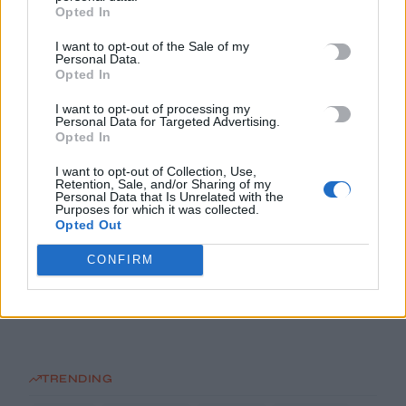
9 Αυγούστου, 2026
Opted In
I want to opt-out of the Sale of my
Γερμανία: Εθεάθησαν drones πάνω από στρατιωτική βάση-
Personal Data.
Opted In
Φυλάσσονται Patriot κι ανταλλακτικά εξοπλισμών
9 Αυγούστου, 2026
I want to opt-out of processing my
Personal Data for Targeted Advertising.
Opted In
Μειώνονται οι μακροχρόνια άνεργοι στην Κρήτη – Αυξάνεται
I want to opt-out of Collection, Use,
η εξάρτηση από την εποχικότητα
Retention, Sale, and/or Sharing of my
9 Αυγούστου, 2026
Personal Data that Is Unrelated with the
Purposes for which it was collected.
Opted Out
Ιράν: Ο Πεζεσκιάν υποστηρίζει ότι «τώρα είναι η καλύτερη
CONFIRM
στιγμή» για συμφωνία – «Να βγούμε από το ούτε πόλεμος
ούτε ειρήνη»
9 Αυγούστου, 2026
TRENDING