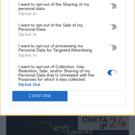
πρόγνωση για τις μεγαλύτερες πόλεις του
I want to opt-out of the Sharing of my
personal data.
νησιού
Opted In
Βροχές και καταιγίδες αναμένονται σήμερα στην Κρήτη με τα
I want to opt-out of the Sale of my
προγνωστικά στοιχεία του meteo.gr να δείχνουν πως τα
Personal Data.
φαινόμενα…
Opted In
Newsroom
7 Οκτωβρίου, 2025
I want to opt-out of processing my
Personal Data for Targeted Advertising.
Opted In
I want to opt-out of Collection, Use,
Retention, Sale, and/or Sharing of my
Personal Data that Is Unrelated with the
Purposes for which it was collected.
Opted Out
CONFIRM