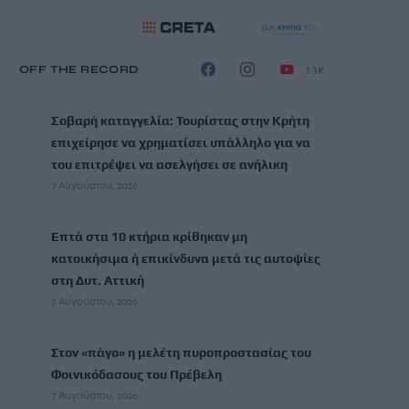
13K
Η
OFF THE RECORD
ΡΟΗ ΕΙΔΗΣΕΩΝ
Σοβαρή καταγγελία: Τουρίστας στην Κρήτη
επιχείρησε να χρηματίσει υπάλληλο για να
του επιτρέψει να ασελγήσει σε ανήλικη
7 Αυγούστου, 2026
Επτά στα 10 κτήρια κρίθηκαν μη
κατοικήσιμα ή επικίνδυνα μετά τις αυτοψίες
στη Δυτ. Αττική
7 Αυγούστου, 2026
Στον «πάγο» η μελέτη πυροπροστασίας του
Φοινικόδασους του Πρέβελη
7 Αυγούστου, 2026