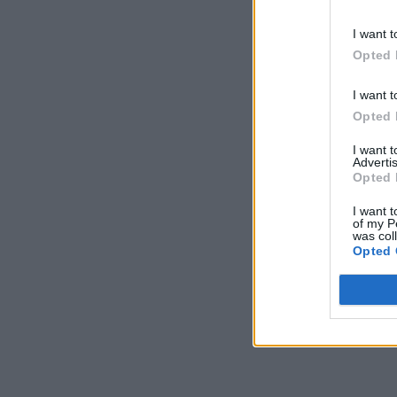
I want t
Opted 
I want t
Opted 
I want 
Advertis
Opted 
I want t
of my P
was col
Opted 