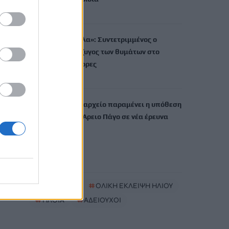
7 Αυγούστου, 2026
«Τα έχω χάσει όλα»: Συντετριμμένος ο
πατέρας και σύζυγος των θυμάτων στο
τροχαίο στις Σέρρες
7 Αυγούστου, 2026
Υποκλοπές: Στο αρχείο παραμένει η υπόθεση
– «Οχι» από τον Αρειο Πάγο σε νέα έρευνα
7 Αυγούστου, 2026
TRENDING
#
ΜΥΚΗΤΑΣ
#
ΟΛΙΚΗ ΕΚΛΕΙΨΗ ΗΛΙΟΥ
#
ΠΛΟΙΑ
#
ΑΔΕΙΟΥΧΟΙ