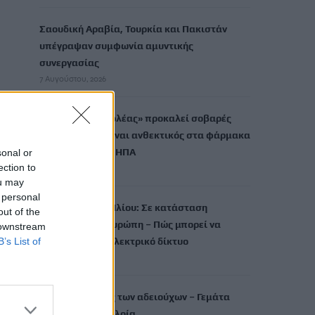
Σαουδική Αραβία, Τουρκία και Πακιστάν
υπέγραψαν συμφωνία αμυντικής
συνεργασίας
7 Αυγούστου, 2026
Μύκητας-«εισβολέας» προκαλεί σοβαρές
λοιμώξεις και είναι ανθεκτικός στα φάρμακα
– Ανησυχία στις ΗΠΑ
sonal or
ection to
7 Αυγούστου, 2026
ou may
 personal
Ολική έκλειψη Ηλίου: Σε κατάσταση
out of the
συναγερμού η Ευρώπη – Πώς μπορεί να
 downstream
B’s List of
επηρεαστεί το ηλεκτρικό δίκτυο
7 Αυγούστου, 2026
Μαζική η έξοδος των αδειούχων – Γεμάτα
αναχωρούν τα πλοία