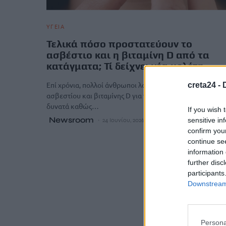
ΥΓΕΙΑ
Τελικά πόσο προστατεύουν το
ασβέστιο και η βιταμίνη D από τα
κατάγματα; Τί δείχνει νέα μελέτη
Επί χρόνια, πολλοί άνθρωποι λαμβάνουν συμπληρώματα
creta24 -
ασβεστίου και βιταμίνης D για να διατηρούν τα οστά του
δυνατά καθώς…
If you wish 
Newsroom
sensitive in
24 Ιουνίου, 2026
confirm you
continue se
information 
further disc
participants
Downstream 
Persona