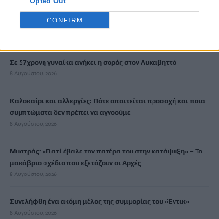
Opted Out
CONFIRM
Χανιά: Αναστάτωση από φωτιά κοντά σε σπίτια
8 Αυγούστου, 2026
Σε 57χρονη γυναίκα ανήκει η σορός στον Λυκαβηττό
8 Αυγούστου, 2026
Καλοκαίρι και αλλεργίες: Πότε απαιτείται προσοχή και ποια
συμπτώματα δεν πρέπει να αγνοούμε
8 Αυγούστου, 2026
Μυστράς: «Γιατί έβαλε τον πατέρα του στην κατάψυξη» – Το
μακάβριο σχέδιο που εξετάζουν οι Αρχές
8 Αυγούστου, 2026
Συνελήφθη ένα ακόμη μέλος της συμμορίας του «Έντικ»
8 Αυγούστου, 2026