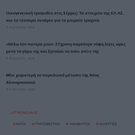
Οικογενειακή τραγωδία στις Σέρρες: Τα στοιχεία της ΕΛ.ΑΣ.
και τα τέσσερα σενάρια για το μοιραίο τροχαίο
8 Αυγούστου, 2026
«Θέλω τον πατέρα μου»: 27χρονη παρέσυρε νύφη λίγες ώρες
μετά το γάμο της και ζητούσε να πάει σπίτι της
8 Αυγούστου, 2026
Μίνι χωματερή το παραλιακό μέτωπο της Νέας
Αλικαρνασσού
8 Αυγούστου, 2026
TRENDING
#
ΦΩΤΙΑ
#
ΠΥΡΟΣΒΕΣΤΙΚΗ
#
ΛΥΚΑΒΗΤΤΟΣ
#
ΑΛΛΕΡΓΙΕΣ