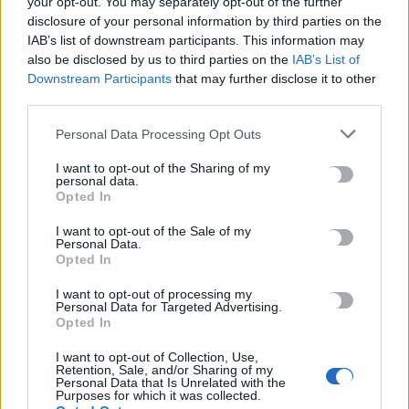
your opt-out. You may separately opt-out of the further
disclosure of your personal information by third parties on the
IAB’s list of downstream participants. This information may
also be disclosed by us to third parties on the
IAB’s List of
Downstream Participants
that may further disclose it to other
third parties.
ΚΟΙΝΩΝΙΑ
ΚΡΗΤΗ
Personal Data Processing Opt Outs
Κρήτη: 48χρονη «έσβησε» ξαφνικά στο
I want to opt-out of the Sharing of my
σπίτι της – Την εντόπισαν νεκρή η μητέρα
personal data.
και τα αδέρφια της
Opted In
I want to opt-out of the Sale of my
Η ιατροδικαστική εξέταση θα «ρίξει φως» στα αίτια θανάτου της
Personal Data.
γυναίκας Νεκρή στο σπίτι της εντόπισαν η…
Opted In
Newsroom
9 Αυγούστου, 2025
I want to opt-out of processing my
Personal Data for Targeted Advertising.
Opted In
ΡΟΗ ΕΙΔΗΣΕΩΝ
I want to opt-out of Collection, Use,
Retention, Sale, and/or Sharing of my
Βαρύ πένθος για τον Μέσι: «Έφυγε» από τη ζωή ο πατέρας του
Personal Data that Is Unrelated with the
Purposes for which it was collected.
8 Αυγούστου, 2026