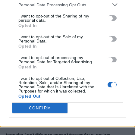
ΡΟΗ ΕΙΔΗΣΕΩΝ
Personal Data Processing Opt Outs
I want to opt-out of the Sharing of my
«Θεριακλήδες» οι Έλληνες – Πάνω από 1 στους 5 καπνίζει
personal data.
καθημερινά
Opted In
7 Αυγούστου, 2026
I want to opt-out of the Sale of my
Personal Data.
Opted In
Σε εξέλιξη οι δηλώσεις Πόθεν Έσχες – Αναλυτικά η
διαδικασία
I want to opt-out of processing my
Personal Data for Targeted Advertising.
7 Αυγούστου, 2026
Opted In
I want to opt-out of Collection, Use,
Πότε πληρώνονται οι συντάξεις Σεπτεμβρίου
Retention, Sale, and/or Sharing of my
Personal Data that Is Unrelated with the
7 Αυγούστου, 2026
Purposes for which it was collected.
Opted Out
Ξεκινούν οι ετήσιες Καλοκαιρινές Εκθέσεις του Φεστιβάλ
CONFIRM
Κινηματογράφου Χανίων
7 Αυγούστου, 2026
Ισπανία: Απολιθώματα αποκαλύπτουν ότι οι πρώτοι