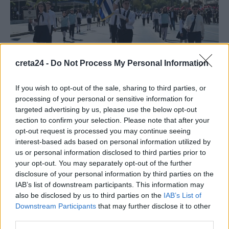
creta24 -
Do Not Process My Personal Information
If you wish to opt-out of the sale, sharing to third parties, or
processing of your personal or sensitive information for
ΚΟΙΝΩΝΙΑ
targeted advertising by us, please use the below opt-out
section to confirm your selection. Please note that after your
Παρελάσεις για την 28η Οκτωβρίου – Οι
opt-out request is processed you may continue seeing
κανόνες και το πρωτόκολλο για τους
interest-based ads based on personal information utilized by
μαθητές
us or personal information disclosed to third parties prior to
your opt-out. You may separately opt-out of the further
Σε όλους δήμους της χώρας, η μαθητική παρέλαση θα
disclosure of your personal information by third parties on the
πραγματοποιηθεί την Τρίτη 28 Οκτωβρίου. Οι ακριβείς ώρες και
IAB’s list of downstream participants. This information may
τα σημεία διεξαγωγής θα ανακοινωθούν μέσω εγκυκλίου…
also be disclosed by us to third parties on the
IAB’s List of
Newsroom
23 Οκτωβρίου, 2025
Downstream Participants
that may further disclose it to other
third parties.