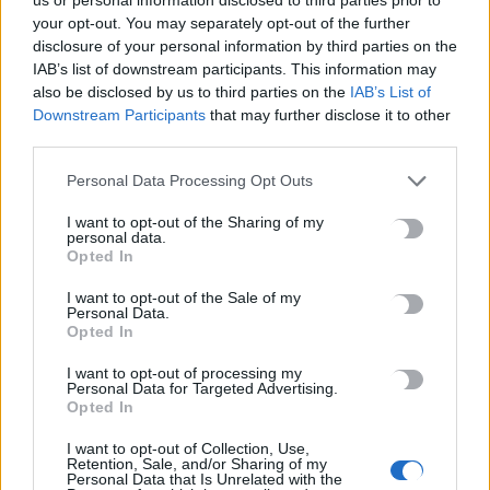
Σε εξέλιξη οι δηλώσεις Πόθεν Έσχες – Αναλυτικά η
your opt-out. You may separately opt-out of the further
διαδικασία
disclosure of your personal information by third parties on the
7 Αυγούστου, 2026
IAB’s list of downstream participants. This information may
also be disclosed by us to third parties on the
IAB’s List of
Downstream Participants
that may further disclose it to other
Πότε πληρώνονται οι συντάξεις Σεπτεμβρίου
third parties.
7 Αυγούστου, 2026
Personal Data Processing Opt Outs
Ξεκινούν οι ετήσιες Καλοκαιρινές Εκθέσεις του Φεστιβάλ
I want to opt-out of the Sharing of my
personal data.
Κινηματογράφου Χανίων
Opted In
7 Αυγούστου, 2026
I want to opt-out of the Sale of my
Personal Data.
Ισπανία: Απολιθώματα αποκαλύπτουν ότι οι πρώτοι
Opted In
Ευρωπαίοι ίσως ασκούσαν κανιβαλισμό
I want to opt-out of processing my
7 Αυγούστου, 2026
Personal Data for Targeted Advertising.
Opted In
Σοκαριστικές αποκαλύψεις του FBI μετά το Μουντιάλ: «Θα
I want to opt-out of Collection, Use,
Retention, Sale, and/or Sharing of my
ανατινάξω τον Μέσι με τέσσερις βόμβες»
Personal Data that Is Unrelated with the