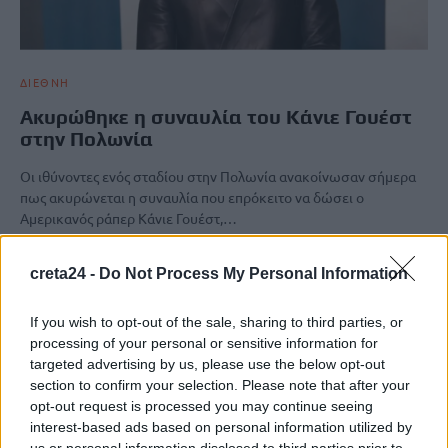
ΔΙΕΘΝΗ
Ακυρώθηκε η συναυλία του Κάνιε Γουέστ
στην Πολωνία
Οι ιθύνοντες ενός σταδίου στην Πολωνία ανακοίνωσαν σήμερα
πως ακυρώνεται η συναυλία που επρόκειτο να δώσει ο
Αμερικανός ράπερ Κάνιε Γουέστ,…
Newsroom
17 Απριλίου, 2026
creta24 -
Do Not Process My Personal Information
ΡΟΗ ΕΙΔΗΣΕΩΝ
If you wish to opt-out of the sale, sharing to third parties, or
processing of your personal or sensitive information for
«Θεριακλήδες» οι Έλληνες – Πάνω από 1 στους 5 καπνίζει
targeted advertising by us, please use the below opt-out
καθημερινά
section to confirm your selection. Please note that after your
opt-out request is processed you may continue seeing
7 Αυγούστου, 2026
interest-based ads based on personal information utilized by
us or personal information disclosed to third parties prior to