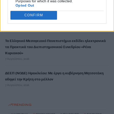
7 Αυγούστου, 2026
Purposes for which it was collected.
Opted Out
ΗΠΑ: Δασκάλα χορού κατηγορείται για σεξουαλική
CONFIRM
κακοποίηση δύο ανήλικων μαθητών της
7 Αυγούστου, 2026
Το Ελληνικό Μεσογειακό Πανεπιστήμιο εκδίδει ηλεκτρονικά
τα Πρακτικά του Διεπιστημονικού Συνεδρίου «Ρένα
Κυριακού»
7 Αυγούστου, 2026
ΔΕΕΠ (ΝΟΔΕ) Ηρακλείου: Με έργα η κυβέρνηση Μητσοτάκη
οδηγεί την Κρήτη στο μέλλον
7 Αυγούστου, 2026
TRENDING