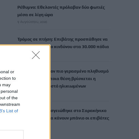
Ρέθυμνο: Εθελοντές πρόλαβαν δύο φωτιές
μέσα σε λίγη ώρα
9 Αυγούστου, 2026
Τρόμος σε πτήση: Επιβάτης προσπάθησε να
ανοίξει την έξοδο κινδύνου στα 30.000 πόδια
9 Αυγούστου, 2026
Οι 25 χώρες με τον πιο γερασμένο πληθυσμό
sonal or
ection to
στον κόσμο -Σε ποια θέση βρίσκεται η
ou may
Ελλάδα σε ποσοστό ηλικιωμένων
 personal
9 Αυγούστου, 2026
out of the
 downstream
Ελικόπτερο προσγειώθηκε στο Σαρακήνικο
B’s List of
της Μήλου, για να κάνουν μπάνιο οι επιβάτες
του
9 Αυγούστου, 2026