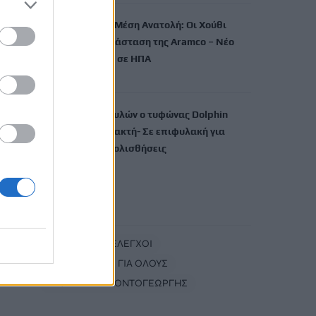
Στο «κόκκινο» η Μέση Ανατολή: Οι Χούθι
χτύπησαν εγκατάσταση της Aramco – Νέο
μήνυμα Αραγτσί σε ΗΠΑ
9 Αυγούστου, 2026
Κίνα: Προ των πυλών ο τυφώνας Dolphin
στην ανατολική ακτή- Σε επιφυλακή για
πλημμύρες, κατολισθήσεις
9 Αυγούστου, 2026
TRENDING
#
ΑΑΔΕ
#
ΕΛΕΓΧΟΙ
#
ΤΟΥΡΙΣΜΟΣ ΓΙΑ ΟΛΟΥΣ
#
ΘΑΝΑΣΗΣ ΚΟΝΤΟΓΕΩΡΓΗΣ