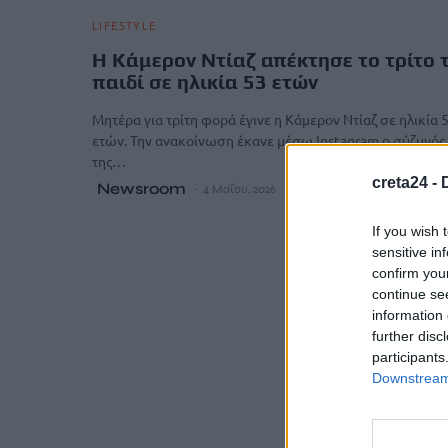
LIFESTYLE
Η Κάμερον Ντίαζ απέκτησε το τρίτο 
παιδί σε ηλικία 53 ετών
Μητέρα για τρίτη φορά έγινε η Κάμερον Ντίαζ σε ηλικία 
ετών. Την ανακοίνωση έκανε μέσω Instagram ο σύζυγός
της…
creta24 -
Newsroom
4 Μαΐου, 2026
If you wish 
sensitive in
confirm you
continue se
information 
further disc
participants
Downstream 