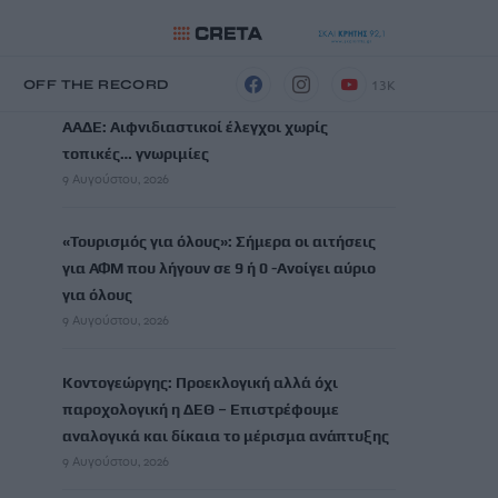
ΡΟΗ ΕΙΔΗΣΕΩΝ
13K
Η
OFF THE RECORD
ΑΑΔΕ: Αιφνιδιαστικοί έλεγχοι χωρίς
τοπικές… γνωριμίες
9 Αυγούστου, 2026
«Τουρισμός για όλους»: Σήμερα οι αιτήσεις
για ΑΦΜ που λήγουν σε 9 ή 0 -Ανοίγει αύριο
για όλους
9 Αυγούστου, 2026
Κοντογεώργης: Προεκλογική αλλά όχι
παροχολογική η ΔΕΘ – Επιστρέφουμε
αναλογικά και δίκαια το μέρισμα ανάπτυξης
9 Αυγούστου, 2026