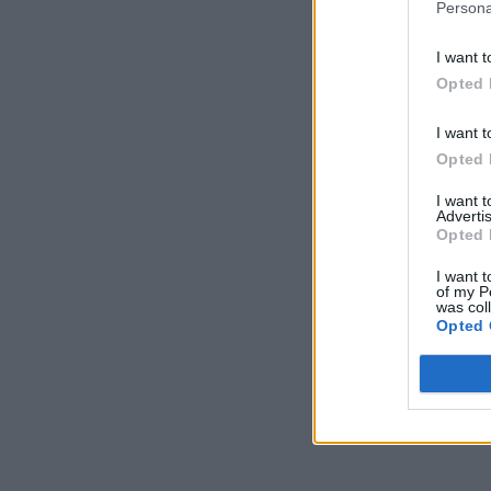
Persona
I want t
Opted 
I want t
Opted 
I want 
Advertis
Opted 
I want t
of my P
was col
Opted 