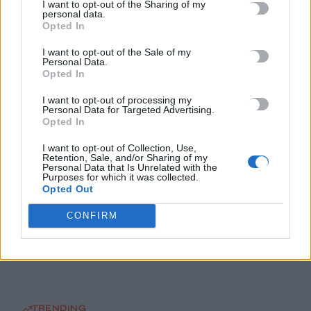
I want to opt-out of the Sharing of my
Ο Ήλιος όπως δεν τον έχετε ξαναδεί – Οι «δίνες» που δεν ήταν
personal data.
ορατές στο παρελθόν
Opted In
9 Αυγούστου, 2026
I want to opt-out of the Sale of my
Personal Data.
Opted In
Airbnb σε πολυκατοικίες: Πότε οι ιδιοκτήτες μπορούν να
φρενάρουν την βραχυχρόνια μίσθωση
I want to opt-out of processing my
Personal Data for Targeted Advertising.
9 Αυγούστου, 2026
Opted In
I want to opt-out of Collection, Use,
Αλλάζει χρώμα η Γη: Τι είναι η λευκαύγεια – Η σχέση με την
Retention, Sale, and/or Sharing of my
υπερθέρμανση του πλανήτη
Personal Data that Is Unrelated with the
Purposes for which it was collected.
9 Αυγούστου, 2026
Opted Out
CONFIRM
Τσίχλα – «ασπίδα» κατά του καρκίνου του στόματος:
Εξουδετερώνει τον ιό HPV έως και 93%
9 Αυγούστου, 2026
TRENDING