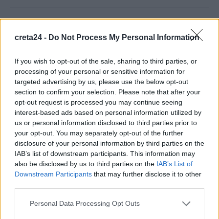
Θεμέλια αρχαίας γέφυρας, πολεμικά πλοία και μαμούθ
αναδύθηκαν στον Δούναβη λόγω της χαμηλής στάθμης
creta24 -
Do Not Process My Personal Information
9 Αυγούστου, 2026
If you wish to opt-out of the sale, sharing to third parties, or
processing of your personal or sensitive information for
Ολική έκλειψη Ηλίου στις 12 Αυγούστου: Το σπάνιο ουράνιο
targeted advertising by us, please use the below opt-out
φαινόμενο που θα σκοτεινιάσει τη μισή Ευρώπη
section to confirm your selection. Please note that after your
9 Αυγούστου, 2026
opt-out request is processed you may continue seeing
interest-based ads based on personal information utilized by
us or personal information disclosed to third parties prior to
Τα ηλεκτρικά πατίνια είναι τρεις φορές πιο επικίνδυνα από
your opt-out. You may separately opt-out of the further
μηχανές και ποδήλατα – Αποκαλυπτική μελέτη
disclosure of your personal information by third parties on the
9 Αυγούστου, 2026
IAB’s list of downstream participants. This information may
also be disclosed by us to third parties on the
IAB’s List of
Μεταμοσχεύσεις: 23% αύξηση στη δωρεά οργάνων για το
Downstream Participants
that may further disclose it to other
third parties.
2025
9 Αυγούστου, 2026
Personal Data Processing Opt Outs