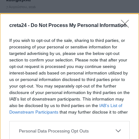
7 Αυγούστου, 2026
Σε εξέλιξη οι δηλώσεις Πόθεν Έσχες – Αναλυτικά η
creta24 -
Do Not Process My Personal Information
διαδικασία
7 Αυγούστου, 2026
If you wish to opt-out of the sale, sharing to third parties, or
processing of your personal or sensitive information for
targeted advertising by us, please use the below opt-out
Πότε πληρώνονται οι συντάξεις Σεπτεμβρίου
section to confirm your selection. Please note that after your
7 Αυγούστου, 2026
opt-out request is processed you may continue seeing
interest-based ads based on personal information utilized by
us or personal information disclosed to third parties prior to
Ξεκινούν οι ετήσιες Καλοκαιρινές Εκθέσεις του Φεστιβάλ
your opt-out. You may separately opt-out of the further
Κινηματογράφου Χανίων
disclosure of your personal information by third parties on the
7 Αυγούστου, 2026
IAB’s list of downstream participants. This information may
also be disclosed by us to third parties on the
IAB’s List of
Downstream Participants
that may further disclose it to other
Ισπανία: Απολιθώματα αποκαλύπτουν ότι οι πρώτοι
third parties.
Ευρωπαίοι ίσως ασκούσαν κανιβαλισμό
7 Αυγούστου, 2026
Personal Data Processing Opt Outs