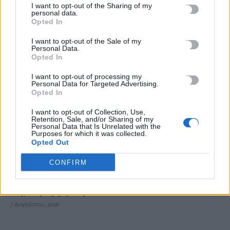
I want to opt-out of the Sharing of my
Σοκαριστικές αποκαλύψεις του FBI μετά το Μουντιάλ: «Θα
personal data.
Opted In
ανατινάξω τον Μέσι με τέσσερις βόμβες»
7 Αυγούστου, 2026
I want to opt-out of the Sale of my
Personal Data.
Opted In
ΗΠΑ: Δασκάλα χορού κατηγορείται για σεξουαλική
κακοποίηση δύο ανήλικων μαθητών της
I want to opt-out of processing my
Personal Data for Targeted Advertising.
7 Αυγούστου, 2026
Opted In
I want to opt-out of Collection, Use,
Το Ελληνικό Μεσογειακό Πανεπιστήμιο εκδίδει ηλεκτρονικά
Retention, Sale, and/or Sharing of my
Personal Data that Is Unrelated with the
τα Πρακτικά του Διεπιστημονικού Συνεδρίου «Ρένα
Purposes for which it was collected.
Κυριακού»
Opted Out
7 Αυγούστου, 2026
CONFIRM
ΔΕΕΠ (ΝΟΔΕ) Ηρακλείου: Με έργα η κυβέρνηση Μητσοτάκη
οδηγεί την Κρήτη στο μέλλον
7 Αυγούστου, 2026