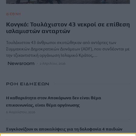
ΔΙΕΘΝΗ
Κονγκό: Τουλάχιστον 43 νεκροί σε επίθεση
ισλαμιστών ανταρτών
Τουλάχιστον 43 άνθρωποι σκοτώθηκαν από αντάρτες των
Συμμαχικών Δημοκρατικών Δυνάμεων (ADF), που συνδέονται με
την τζιχαντιστική οργάνωση Ισλαμικό Κράτος,…
Newsroom
2 Απριλίου, 2026
ΡΟΗ ΕΙΔΗΣΕΩΝ
Η καθαριότητα στον Αποκόρωνα δεν είναι θέμα
επικοινωνίας, είναι θέμα οργάνωσης
6 Αυγούστου, 2026
Συγκλονίζουν οι αποκαλύψεις για τη δολοφονία 4 παιδιών