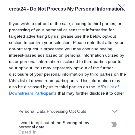
στη Νέα Υόρκη: Το τελευταίο μήνυμα που έστειλε η μητέρα
στον πρώην σύζυγό της
creta24 -
Do Not Process My Personal Information
6 Αυγούστου, 2026
If you wish to opt-out of the sale, sharing to third parties, or
processing of your personal or sensitive information for
Ηράκλειο: Απάτη με δήθεν επενδύσεις σε μετοχές – 55χρονος
targeted advertising by us, please use the below opt-out
έχασε 100.000 ευρώ
section to confirm your selection. Please note that after your
6 Αυγούστου, 2026
opt-out request is processed you may continue seeing
interest-based ads based on personal information utilized by
us or personal information disclosed to third parties prior to
Δομή φιλοξενίας μεταναστών: Τι ακριβώς σημαίνει το ΦΕΚ
your opt-out. You may separately opt-out of the further
που δημοσιεύτηκε
disclosure of your personal information by third parties on the
6 Αυγούστου, 2026
IAB’s list of downstream participants. This information may
also be disclosed by us to third parties on the
IAB’s List of
Downstream Participants
that may further disclose it to other
Σητεία: Χωρίς ενεργό μέτωπο η φωτιά στο Καρύδι –
third parties.
Σταμάτησαν τα εναέρια μέσα
6 Αυγούστου, 2026
Personal Data Processing Opt Outs
I want to opt-out of the Sharing of my
Ηράκλειο: Μία σύλληψη για την έκρηξη στον φούρνο στη
personal data.
Θέρισσο
Opted In