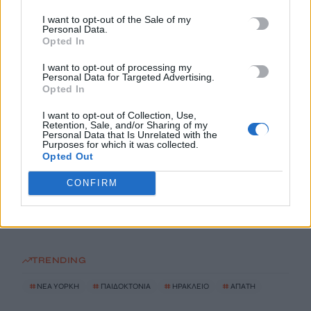
6 Αυγούστου, 2026
I want to opt-out of the Sale of my
Personal Data.
Opted In
Ηράκλειο: Συνεχίζεται η ασφαλτόστρωση της λ. Ικάρου
6 Αυγούστου, 2026
I want to opt-out of processing my
Personal Data for Targeted Advertising.
Opted In
Δήμος Βιάννου: Οι ώρες και οι μέρες λειτουργίας του
I want to opt-out of Collection, Use,
Γραφείου Δακοκτονίας
Retention, Sale, and/or Sharing of my
Personal Data that Is Unrelated with the
6 Αυγούστου, 2026
Purposes for which it was collected.
Opted Out
Αναστάτωση στην Ελούντα: Ηλικιωμένος απειλούσε να πέσει
CONFIRM
από μπαλκόνι
6 Αυγούστου, 2026
TRENDING
#
ΝΈΑ ΥΌΡΚΗ
#
ΠΑΙΔΟΚΤΟΝΙΑ
#
ΗΡΑΚΛΕΙΟ
#
ΑΠΑΤΗ