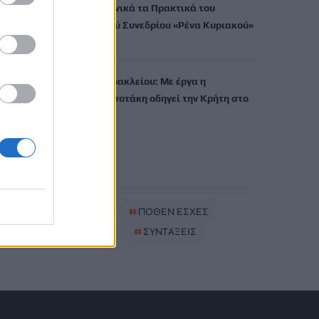
εκδίδει ηλεκτρονικά τα Πρακτικά του
Διεπιστημονικού Συνεδρίου «Ρένα Κυριακού»
7 Αυγούστου, 2026
ΔΕΕΠ (ΝΟΔΕ) Ηρακλείου: Με έργα η
κυβέρνηση Μητσοτάκη οδηγεί την Κρήτη στο
μέλλον
7 Αυγούστου, 2026
TRENDING
#
ΚΑΠΝΙΣΜΑ
#
ΠΟΘΕΝ ΕΣΧΕΣ
#
ΠΛΗΡΩΜΕΣ
#
ΣΥΝΤΑΞΕΙΣ