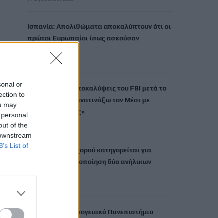
Ισπανία: Απολιθώματα αποκαλύπτουν ότι οι
πρώτοι Ευρωπαίοι ίσως ασκούσαν
κανιβαλισμό
7 Αυγούστου, 2026
sonal or
Σοκαριστικές αποκαλύψεις του FBI μετά το
ection to
Μουντιάλ: «Θα ανατινάξω τον Μέσι με
ou may
τέσσερις βόμβες»
 personal
7 Αυγούστου, 2026
out of the
 downstream
B’s List of
ΗΠΑ: Δασκάλα χορού κατηγορείται για
σεξουαλική κακοποίηση δύο ανήλικων
μαθητών της
7 Αυγούστου, 2026
Το Ελληνικό Μεσογειακό Πανεπιστήμιο