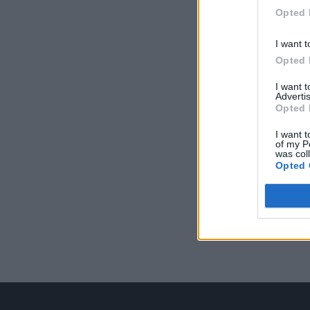
Opted 
I want t
Opted 
I want 
Advertis
Opted 
I want t
of my P
was col
Opted 