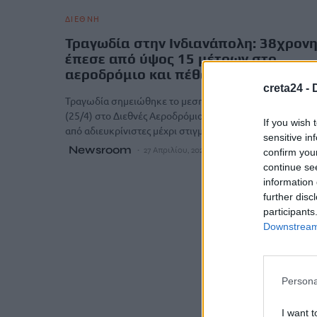
ΔΙΕΘΝΗ
Τραγωδία στην Ινδιανάπολη: 38χρον
έπεσε από ύψος 15 μέτρων στο
αεροδρόμιο και πέθανε
creta24 -
Τραγωδία σημειώθηκε το μεσημέρι του Σαββάτου
(25/4) στο Διεθνές Αεροδρόμιο της Ινδιανάπολις, όταν κ
If you wish 
από αδιευκρίνιστες μέχρι στιγμής συνθήκες μία…
sensitive in
Newsroom
27 Απριλίου, 2026
confirm you
continue se
information 
further disc
participants
Downstream 
Persona
I want t