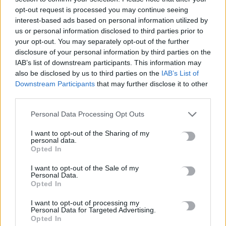
ΡΟΗ ΕΙΔΗΣΕΩΝ
opt-out request is processed you may continue seeing
interest-based ads based on personal information utilized by
Τι λέει η ΕΛ.ΑΣ. για την υπόθεση του τουρίστα στην Κρήτη –
us or personal information disclosed to third parties prior to
«Δεν προκύπτει αναφορά περιστατικού που να αφορά
your opt-out. You may separately opt-out of the further
disclosure of your personal information by third parties on the
ανήλικη»
IAB’s list of downstream participants. This information may
8 Αυγούστου, 2026
also be disclosed by us to third parties on the
IAB’s List of
Downstream Participants
that may further disclose it to other
Ο Τραμπ προσφεύγει στο Ανώτατο Δικαστήριο για το
third parties.
«μπλόκο» στην αίθουσα χορού στον Λευκό Οίκο
Personal Data Processing Opt Outs
8 Αυγούστου, 2026
I want to opt-out of the Sharing of my
personal data.
Τουρισμός: Η «Οδύσσεια» έφερε άλμα στις κρατήσεις
Opted In
8 Αυγούστου, 2026
I want to opt-out of the Sale of my
Personal Data.
Opted In
Τα ζητήματα των στρατιωτικών του Ηρακλείου στο επίκεντρο
της συνάντησης με τον Κωνσταντίνο Κεφαλογιάννη
I want to opt-out of processing my
8 Αυγούστου, 2026
Personal Data for Targeted Advertising.
Opted In