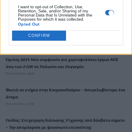
ΟΦΗ: Παρουσίασε τη γουρλίδικη πορτοκαλί φανέλα του
I want to opt-out of Collection, Use,
Retention, Sale, and/or Sharing of my
8 Αυγούστου, 2026
Personal Data that Is Unrelated with the
Purposes for which it was collected.
Opted Out
«Δίνουμε μάχη να επανέλθουμε στην κανονικότητα»: Η
CONFIRM
επόμενη μέρα μετά τις πυρκαγιές στο νότιο Ρέθυμνο
8 Αυγούστου, 2026
Όμιλος ΔΕΗ: Νέα συμφωνία για χαρτοφυλάκιο έργων ΑΠΕ
άνω των 2 GW σε Πολωνία και Ουγγαρία
8 Αυγούστου, 2026
Φωτιά σε κτήριο στην Κουμουνδούρου – Απεγκλωβίστηκε ένα
άτομο
8 Αυγούστου, 2026
Γαύδος: Επιχείρηση διάσωσης 31χρονης από δύσβατο σημείο
– Την απομάκρυνε με φουσκωτό επισκέπτης