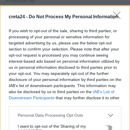
10 Αυγούστου, 2026
creta24 -
Do Not Process My Personal Information
Η Μαρία Καρυστιανού: Είχαμε αντιληφθεί το παρακίνημα, ο
Θανάσης Αυγερινός μας προσέγγισε
If you wish to opt-out of the sale, sharing to third parties, or
10 Αυγούστου, 2026
processing of your personal or sensitive information for
targeted advertising by us, please use the below opt-out
Τραγωδία στο Τυμπάκι: Τον βρήκε νεκρό η σύζυγός του
section to confirm your selection. Please note that after your
10 Αυγούστου, 2026
opt-out request is processed you may continue seeing
interest-based ads based on personal information utilized by
us or personal information disclosed to third parties prior to
Η Ρίκα Διαλυνά έγινε 95: Η φωτογραφία πάνω σε σκάφος από
your opt-out. You may separately opt-out of the further
τη δεκαετία του 1960
disclosure of your personal information by third parties on the
10 Αυγούστου, 2026
IAB’s list of downstream participants. This information may
also be disclosed by us to third parties on the
IAB’s List of
Downstream Participants
that may further disclose it to other
«Οδύσσεια»: Ξεπέρασε το 1 δισ. δολάρια στα παγκόσμια box
third parties.
office – Η πιο εμπορική ταινία του Νόλαν
10 Αυγούστου, 2026
Personal Data Processing Opt Outs
I want to opt-out of the Sharing of my
Ισημερινός: Οκτώ διαμελισμένα πτώματα εντοπίστηκαν