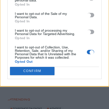
personal data.
Opted In
θαμμένα σε παράνομο μεταλλείο
10 Αυγούστου, 2026
I want to opt-out of the Sale of my
Personal Data.
Opted In
Ο Τραμπ αναδημοσίευσε συνέντευξη του Θάνου Πλεύρη για τη
I want to opt-out of processing my
μεταναστευτική πολιτική
Personal Data for Targeted Advertising.
10 Αυγούστου, 2026
Opted In
I want to opt-out of Collection, Use,
Πρωτεΐνη: Πόση χρειαζόμαστε πραγματικά για να γεράσουμε
Retention, Sale, and/or Sharing of my
Personal Data that Is Unrelated with the
καλά – Πότε η υπερβολή γυρίζει μπούμερανγκ
Purposes for which it was collected.
Opted Out
10 Αυγούστου, 2026
CONFIRM
Οι ταινίες-σταθμοί στην καριέρα του Νίκου Καλογερόπουλου
10 Αυγούστου, 2026
TRENDING
#
ΤΟΥΡΙΣΜΟΣ ΓΙΑ ΟΛΟΥΣ
#
ΑΙΤΗΣΕΙΣ