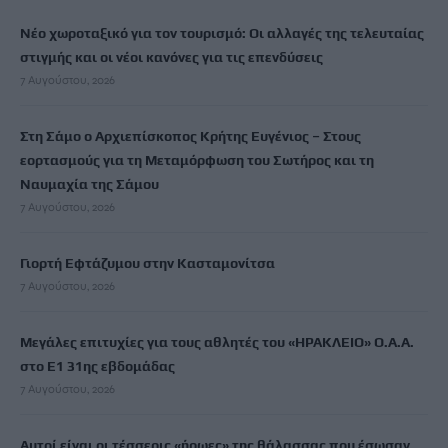
Νέο χωροταξικό για τον τουρισμό: Οι αλλαγές της τελευταίας
στιγμής και οι νέοι κανόνες για τις επενδύσεις
7 Αυγούστου, 2026
Στη Σάμο ο Αρχιεπίσκοπος Κρήτης Ευγένιος – Στους
εορτασμούς για τη Μεταμόρφωση του Σωτήρος και τη
Ναυμαχία της Σάμου
7 Αυγούστου, 2026
Γιορτή Εφτάζυμου στην Κασταμονίτσα
7 Αυγούστου, 2026
Μεγάλες επιτυχίες για τους αθλητές του «ΗΡΑΚΛΕΙΟ» Ο.Α.Α.
στο Ε1 31ης εβδομάδας
7 Αυγούστου, 2026
Αυτοί είναι οι τέσσερις «ήρωες» της θάλασσας που έσωσαν