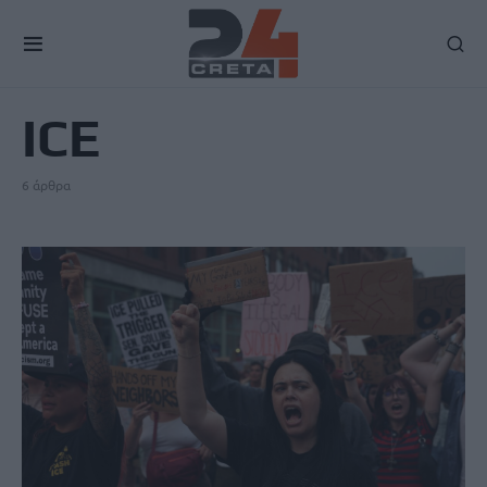
TAG
ICE
6 άρθρα