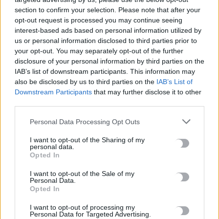
section to confirm your selection. Please note that after your
opt-out request is processed you may continue seeing
interest-based ads based on personal information utilized by
us or personal information disclosed to third parties prior to
your opt-out. You may separately opt-out of the further
disclosure of your personal information by third parties on the
IAB’s list of downstream participants. This information may
ΔΙΕΘΝΗ
also be disclosed by us to third parties on the
IAB’s List of
Downstream Participants
that may further disclose it to other
Ο Τραμπ αποσύρει 700 πράκτορες της ICE
third parties.
από τη Μινεσότα
Personal Data Processing Opt Outs
Στον απόηχο των αντιδράσεων για τον θάνατο δύο ανθρώπων
από πυρά της υπηρεσίας μετανάστευσης ICE, ο Nτόναλντ Τραμπ…
I want to opt-out of the Sharing of my
personal data.
Newsroom
4 Φεβρουαρίου, 2026
Opted In
I want to opt-out of the Sale of my
Personal Data.
Opted In
I want to opt-out of processing my
Personal Data for Targeted Advertising.