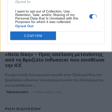
Opted In
I want to opt-out of Collection, Use,
Retention, Sale, and/or Sharing of my
Personal Data that Is Unrelated with the
Purposes for which it was collected.
Opted Out
CONFIRM
ΔΙΕΘΝΗ
«Θεία δίκη» – Προς απέλαση μετανάστης
από τη Βραζιλία influencer που αποθέωνε
την ICE
Η μοίρα έπαιξε ένα ειρωνικό παιχνίδι στον Τζούνιορ Πένα, τον
Βραζιλιάνο influencer που χρησιμοποιούσε την πλατφόρμα του
για να αποθεώνει…
Newsroom
2 Φεβρουαρίου, 2026
ΡΟΗ ΕΙΔΗΣΕΩΝ