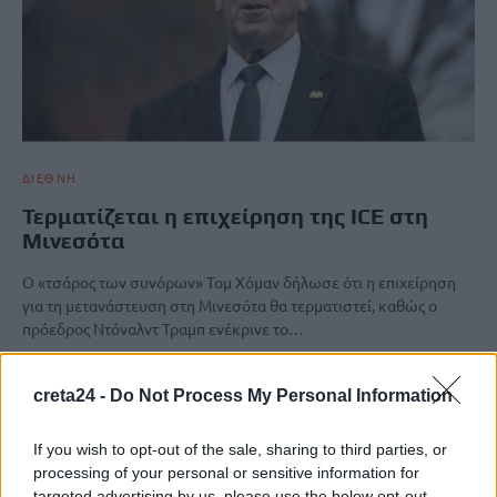
ΔΙΕΘΝΗ
Τερματίζεται η επιχείρηση της ICE στη
Μινεσότα
Ο «τσάρος των συνόρων» Τομ Χόμαν δήλωσε ότι η επιχείρηση
για τη μετανάστευση στη Μινεσότα θα τερματιστεί, καθώς ο
πρόεδρος Ντόναλντ Τραμπ ενέκρινε το…
Newsroom
12 Φεβρουαρίου, 2026
creta24 -
Do Not Process My Personal Information
If you wish to opt-out of the sale, sharing to third parties, or
processing of your personal or sensitive information for
targeted advertising by us, please use the below opt-out