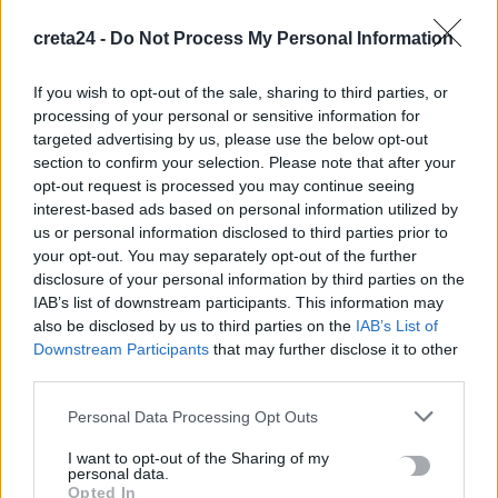
9 Αυγούστου, 2026
creta24 -
Do Not Process My Personal Information
Ποιες είναι οι ομάδες «Πίτμπουλ» και «Μπουλντόγκ» του
If you wish to opt-out of the sale, sharing to third parties, or
«Εντικ» -Χτυπούσαν με αγριότητα τα θύματά τους
processing of your personal or sensitive information for
9 Αυγούστου, 2026
targeted advertising by us, please use the below opt-out
section to confirm your selection. Please note that after your
Γερμανία: Εθεάθησαν drones πάνω από στρατιωτική βάση-
opt-out request is processed you may continue seeing
interest-based ads based on personal information utilized by
Φυλάσσονται Patriot κι ανταλλακτικά εξοπλισμών
us or personal information disclosed to third parties prior to
9 Αυγούστου, 2026
your opt-out. You may separately opt-out of the further
disclosure of your personal information by third parties on the
Μειώνονται οι μακροχρόνια άνεργοι στην Κρήτη – Αυξάνεται
IAB’s list of downstream participants. This information may
also be disclosed by us to third parties on the
IAB’s List of
η εξάρτηση από την εποχικότητα
Downstream Participants
that may further disclose it to other
9 Αυγούστου, 2026
third parties.
Ιράν: Ο Πεζεσκιάν υποστηρίζει ότι «τώρα είναι η καλύτερη
Personal Data Processing Opt Outs
στιγμή» για συμφωνία – «Να βγούμε από το ούτε πόλεμος
I want to opt-out of the Sharing of my
ούτε ειρήνη»
personal data.
Opted In
9 Αυγούστου, 2026