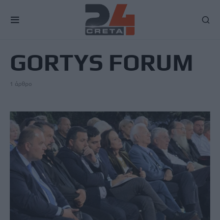
TAG
GORTYS FORUM
1 άρθρο