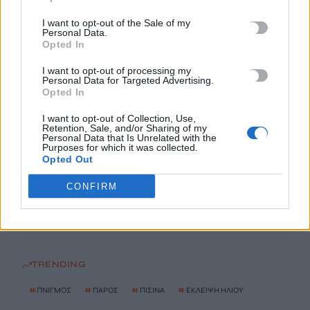
I want to opt-out of the Sale of my
Personal Data.
Στα ύψη ο υδράργυρος σε 8 περιοχές το Σάββατο – Πού η
Opted In
θερμοκρασία ξεπέρασε τους 39 βαθμούς
9 Αυγούστου, 2026
I want to opt-out of processing my
Personal Data for Targeted Advertising.
Opted In
Πάρος: Στο μικροσκόπιο τα μέτρα ασφαλείας στο beach bar
I want to opt-out of Collection, Use,
όπου πνίγηκε ο 4χρονος – Τι εξετάζεται
Retention, Sale, and/or Sharing of my
Personal Data that Is Unrelated with the
9 Αυγούστου, 2026
Purposes for which it was collected.
Opted Out
Στις 12 Αυγούστου η ολική έκλειψη ηλίου – Πότε θα
CONFIRM
σκοτεινιάσει ο ουρανός στην Ευρώπη
9 Αυγούστου, 2026
TRENDING
#
ΠΝΙΓΜΟΣ
#
ΠΑΡΟΣ
#
ΠΙΣΙΝΑ
#
ΕΚΛΕΙΨΗ ΗΛΙΟΥ