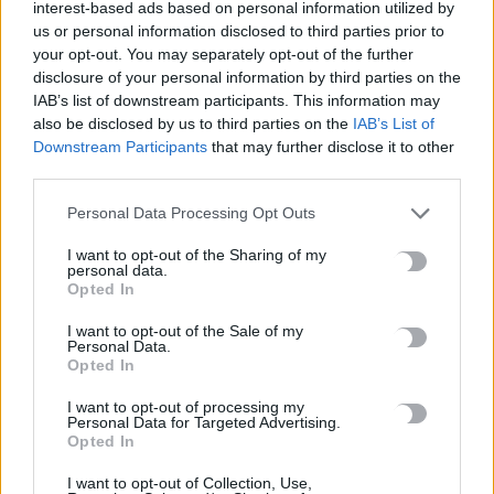
interest-based ads based on personal information utilized by
us or personal information disclosed to third parties prior to
your opt-out. You may separately opt-out of the further
disclosure of your personal information by third parties on the
IAB’s list of downstream participants. This information may
also be disclosed by us to third parties on the
IAB’s List of
Downstream Participants
that may further disclose it to other
ΔΙΕΘΝΗ
third parties.
Λούβρο: Κλείνει προληπτικά γκαλερί με
Personal Data Processing Opt Outs
ελληνικά κεραμικά λόγω προβλημάτων
στατικότητας
I want to opt-out of the Sharing of my
personal data.
Το Μουσείο του Λούβρου ανακοίνωσε τη Δευτέρα (17/11), ότι
Opted In
προχωρά στο προληπτικό κλείσιμο της γκαλερί Καμπάνια
I want to opt-out of the Sale of my
(Campana), η οποία φιλοξενεί εννέα αίθουσες…
Personal Data.
Newsroom
17 Νοεμβρίου, 2025
Opted In
I want to opt-out of processing my
Personal Data for Targeted Advertising.
ΡΟΗ ΕΙΔΗΣΕΩΝ
Opted In
I want to opt-out of Collection, Use,
Νέα ταυτότητα: Πού πρέπει να ενημερώσετε τα στοιχεία σας