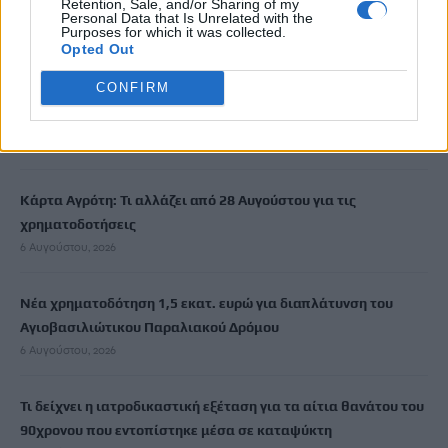
Retention, Sale, and/or Sharing of my
Personal Data that Is Unrelated with the
μετά την έκδοσή της
Purposes for which it was collected.
6 Αυγούστου, 2026
Opted Out
CONFIRM
Ιδρώτας και διατροφή το καλοκαίρι: Ποιες τροφές προκαλούν
κακοσμία
6 Αυγούστου, 2026
Κάρτα Αγρότη: Τι αλλάζει από 28 Αυγούστου για τις
χρηματοδοτήσεις
6 Αυγούστου, 2026
Νέα χρηματοδότηση 1,5 εκατ. ευρώ για διαπλάτυνση του
Αγιοβασιλιώτικου Παραλιακού Δρόμου
6 Αυγούστου, 2026
Τι δείχνει η ιατροδικαστική εξέταση για τα αίτια θανάτου του
90χρονου που εντοπίστηκε μέσα σε καταψύκτη