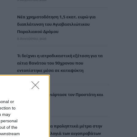
Νέα χρηματοδότηση 1,5 εκατ. ευρώ για
διαπλάτυνση του Αγιοβασιλιώτικου
Παραλιακού Δρόμου
6 Αυγούστου, 2026
Τι δείχνει η ιατροδικαστική εξέταση για τα
αίτια θανάτου του 90χρονου που
εντοπίστηκε μέσα σε καταψύκτη
6 Αυγούστου, 2026
Το Αρκαλοχώρι γιόρτασε τον Προστάτη και
sonal or
Πολιούχο του
ection to
6 Αυγούστου, 2026
ou may
 personal
Παρατείνονται τα προληπτικά μέτρα στην
out of the
Κρήτη για την ευλογιά των αιγοπροβάτων
 downstream