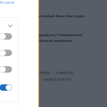
B’s List of
6 Αυγούστου, 2026
Έκτακτο επίδομα παιδιού: Ποιοι πάνε ταμείο
6 Αυγούστου, 2026
ΟΠΕΚΑ: Νέα πληρωμή στις 7 Αυγούστου για
τρίτεκνες και πολύτεκνες οικογένειες
6 Αυγούστου, 2026
TRENDING
#
ΝΕΕΣ ΤΑΥΤΟΤΗΤΕΣ
#
ΙΔΡΩΤΑΣ
#
ΚΑΚΟΣΜΙΑ
#
ΚΑΡΤΑ ΑΓΡΟΤΗ