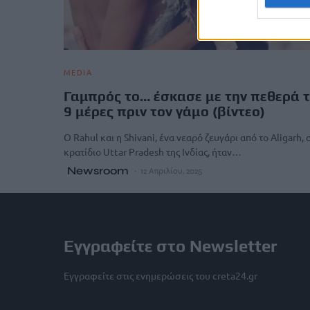
MEDIA
Γαμπρός το… έσκασε με την πεθερά 
9 μέρες πριν τον γάμο (βίντεο)
Ο Rahul και η Shivani, ένα νεαρό ζευγάρι από το Aligarh, 
κρατίδιο Uttar Pradesh της Ινδίας, ήταν…
Newsroom
12 Απριλίου, 2025
Εγγραφείτε στο Newsletter
Εγγραφείτε στις ενημερώσεις του creta24.gr