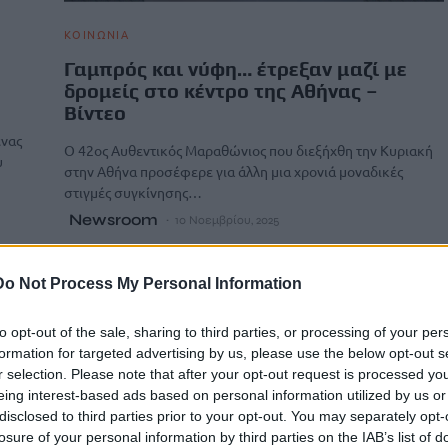
ΚΟΙΝΩΝΙΑ
Γαμπρός και νύφη… έτρεξαν μαζί με
δρομείς στο κέντρο της Αθήνας –
Βίντεο
ένας
Ο 42ος Αυθεντικός Μαραθώνιος που διεξήχθη την Κυριακή
υ
στην Αθήνα προσέφερε για άλλη μια χρονιά μοναδικές
στιγμές συγκίνησης…
Newsroom
10 Νοεμβρίου, 2025
Do Not Process My Personal Information
to opt-out of the sale, sharing to third parties, or processing of your per
formation for targeted advertising by us, please use the below opt-out s
r selection. Please note that after your opt-out request is processed y
eing interest-based ads based on personal information utilized by us or
disclosed to third parties prior to your opt-out. You may separately opt-
losure of your personal information by third parties on the IAB’s list of