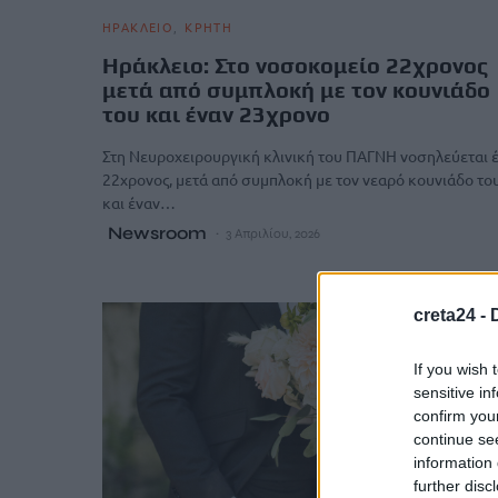
ΗΡΑΚΛΕΙΟ
ΚΡΗΤΗ
Ηράκλειο: Στο νοσοκομείο 22χρονος
μετά από συμπλοκή με τον κουνιάδο
του και έναν 23χρονο
Στη Νευροχειρουργική κλινική του ΠΑΓΝΗ νοσηλεύεται 
22χρονος, μετά από συμπλοκή με τον νεαρό κουνιάδο το
και έναν…
Newsroom
3 Απριλίου, 2026
creta24 -
If you wish 
sensitive in
confirm you
continue se
information 
further disc