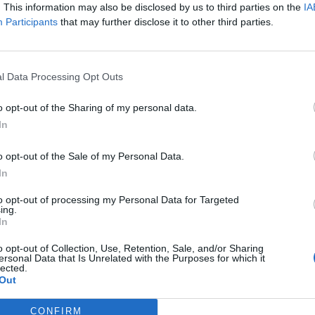
. This information may also be disclosed by us to third parties on the
IA
Participants
that may further disclose it to other third parties.
ΔΙΕΘΝΗ
από
Γάμος εξελίχθηκε σε τραγωδία στην
l Data Processing Opt Outs
και
Αίγυπτο: Ο γαμπρός κατέρρευσε ενώ
χόρευε με τη νύφη (βίντεο)
o opt-out of the Sharing of my personal data.
In
Σε τραγωδία κατέληξε γάμος στην Αίγυπτο όταν
δες
ο γαμπρός κατέρρευσε και πέθανε ενώ χόρευε με τη νύφη.
o opt-out of the Sale of my Personal Data.
Καλεσμένοι του γάμου έχουν καταγράψει, μάλιστα, σε…
In
Newsroom
29 Σεπτεμβρίου, 2025
to opt-out of processing my Personal Data for Targeted
ing.
In
o opt-out of Collection, Use, Retention, Sale, and/or Sharing
ersonal Data that Is Unrelated with the Purposes for which it
lected.
Out
CONFIRM