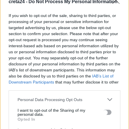
8 Αυγούστου, 2026
creta24 -
Do Not Process My Personal Information
If you wish to opt-out of the sale, sharing to third parties, or
ΑΑΔΕ: Άνοιξε εκ νέου η πλατφόρμα για τη νέα Ενιαία Αίτηση
processing of your personal or sensitive information for
Ενίσχυσης 2026
targeted advertising by us, please use the below opt-out
8 Αυγούστου, 2026
section to confirm your selection. Please note that after your
opt-out request is processed you may continue seeing
interest-based ads based on personal information utilized by
Χωρίς ενεργό μέτωπο η φωτιά στη Σητεία – Σε κατάσταση
us or personal information disclosed to third parties prior to
Red Code σήμερα η Κρήτη
your opt-out. You may separately opt-out of the further
8 Αυγούστου, 2026
disclosure of your personal information by third parties on the
IAB’s list of downstream participants. This information may
«Θεριακλήδες» οι Έλληνες – Πάνω από 1 στους 5 καπνίζει
also be disclosed by us to third parties on the
IAB’s List of
Downstream Participants
that may further disclose it to other
καθημερινά
third parties.
7 Αυγούστου, 2026
Personal Data Processing Opt Outs
Σε εξέλιξη οι δηλώσεις Πόθεν Έσχες – Αναλυτικά η
I want to opt-out of the Sharing of my
διαδικασία
personal data.
7 Αυγούστου, 2026
Opted In