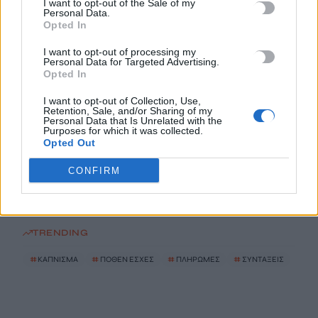
I want to opt-out of the Sale of my
Personal Data.
Πότε πληρώνονται οι συντάξεις Σεπτεμβρίου
Opted In
7 Αυγούστου, 2026
I want to opt-out of processing my
Personal Data for Targeted Advertising.
Ξεκινούν οι ετήσιες Καλοκαιρινές Εκθέσεις του Φεστιβάλ
Opted In
Κινηματογράφου Χανίων
I want to opt-out of Collection, Use,
7 Αυγούστου, 2026
Retention, Sale, and/or Sharing of my
Personal Data that Is Unrelated with the
Purposes for which it was collected.
Opted Out
Ισπανία: Απολιθώματα αποκαλύπτουν ότι οι πρώτοι
Ευρωπαίοι ίσως ασκούσαν κανιβαλισμό
CONFIRM
7 Αυγούστου, 2026
TRENDING
#
ΚΑΠΝΙΣΜΑ
#
ΠΟΘΕΝ ΕΣΧΕΣ
#
ΠΛΗΡΩΜΕΣ
#
ΣΥΝΤΑΞΕΙΣ