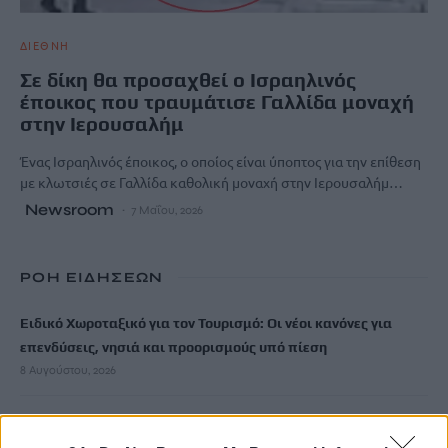
ΔΙΕΘΝΗ
Σε δίκη θα προσαχθεί ο Ισραηλινός
έποικος που τραυμάτισε Γαλλίδα μοναχή
στην Ιερουσαλήμ
Ένας Ισραηλινός έποικος, ο οποίος είναι ύποπτος για την επίθεση
με κλωτσιές σε Γαλλίδα καθολική μοναχή στην Ιερουσαλήμ…
Newsroom
7 Μαΐου, 2026
ΡΟΗ ΕΙΔΗΣΕΩΝ
Ειδικό Χωροταξικό για τον Τουρισμό: Οι νέοι κανόνες για
επενδύσεις, νησιά και προορισμούς υπό πίεση
8 Αυγούστου, 2026
Σούπερ Μάρκετ: Και νέοι κωδικοί στις μειώσεις στα ράφια