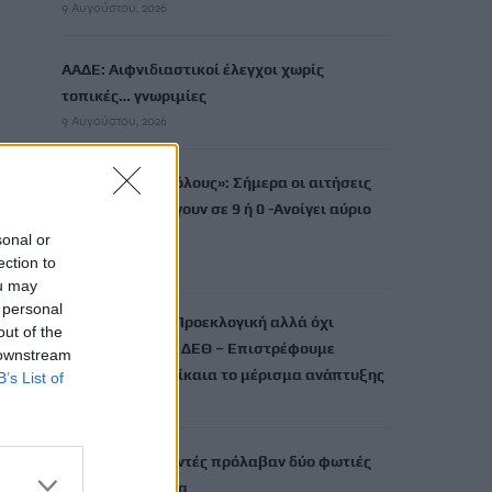
9 Αυγούστου, 2026
ΑΑΔΕ: Αιφνιδιαστικοί έλεγχοι χωρίς
τοπικές… γνωριμίες
9 Αυγούστου, 2026
«Τουρισμός για όλους»: Σήμερα οι αιτήσεις
για ΑΦΜ που λήγουν σε 9 ή 0 -Ανοίγει αύριο
για όλους
sonal or
9 Αυγούστου, 2026
ection to
ou may
 personal
Κοντογεώργης: Προεκλογική αλλά όχι
out of the
παροχολογική η ΔΕΘ – Επιστρέφουμε
 downstream
αναλογικά και δίκαια το μέρισμα ανάπτυξης
B’s List of
9 Αυγούστου, 2026
Ρέθυμνο: Εθελοντές πρόλαβαν δύο φωτιές
μέσα σε λίγη ώρα