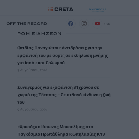
13K
Η
OFF THE RECORD
ΡΟΗ ΕΙΔΗΣΕΩΝ
Φειδίας Παναγιώτου: Αντιδράσεις για την
εμφάνισή του με σορτς σε εκδήλωση μνήμης
για Ισαάκ και Σολωμού
9 Αυγούστου, 2026
Συναγερμός για εξαφάνιση 31χρονου σε
χωριό της Έδεσσας – Σε πιθανό κίνδυνο η ζωή
του
9 Αυγούστου, 2026
«Χρυσός» ο Ιάσωνας Μουσελίμης στο
Παγκόσμιο Πρωτάθλημα Κωπηλασίας Κ19