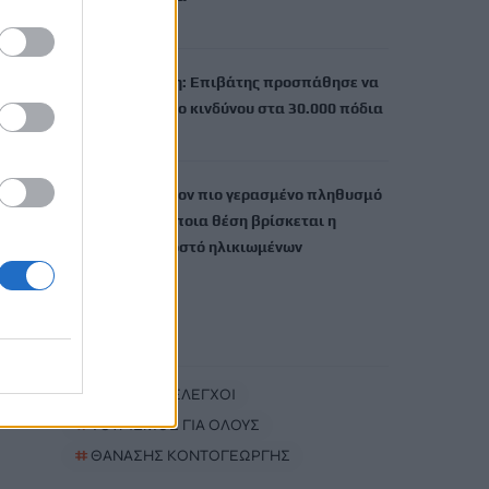
9 Αυγούστου, 2026
Τρόμος σε πτήση: Επιβάτης προσπάθησε να
ανοίξει την έξοδο κινδύνου στα 30.000 πόδια
9 Αυγούστου, 2026
Οι 25 χώρες με τον πιο γερασμένο πληθυσμό
στον κόσμο -Σε ποια θέση βρίσκεται η
Ελλάδα σε ποσοστό ηλικιωμένων
9 Αυγούστου, 2026
TRENDING
#
ΑΑΔΕ
#
ΕΛΕΓΧΟΙ
#
ΤΟΥΡΙΣΜΟΣ ΓΙΑ ΟΛΟΥΣ
#
ΘΑΝΑΣΗΣ ΚΟΝΤΟΓΕΩΡΓΗΣ