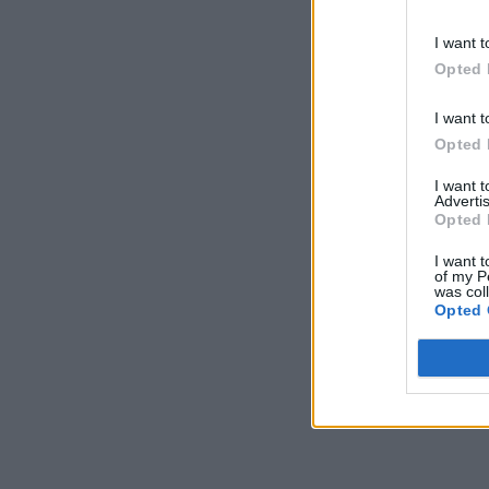
I want t
Opted 
I want t
Opted 
I want 
Advertis
Opted 
I want t
of my P
was col
Opted 