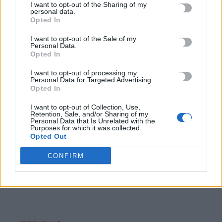
I want to opt-out of the Sharing of my
6 Αυγούστου, 2026
personal data.
Opted In
Το Αρκαλοχώρι γιόρτασε τον Προστάτη και Πολιούχο του
I want to opt-out of the Sale of my
6 Αυγούστου, 2026
Personal Data.
Opted In
Παρατείνονται τα προληπτικά μέτρα στην Κρήτη για την
I want to opt-out of processing my
Personal Data for Targeted Advertising.
ευλογιά των αιγοπροβάτων
Opted In
6 Αυγούστου, 2026
I want to opt-out of Collection, Use,
Retention, Sale, and/or Sharing of my
Personal Data that Is Unrelated with the
Έκτακτο επίδομα παιδιού: Ποιοι πάνε ταμείο
Purposes for which it was collected.
6 Αυγούστου, 2026
Opted Out
CONFIRM
ΟΠΕΚΑ: Νέα πληρωμή στις 7 Αυγούστου για τρίτεκνες και
πολύτεκνες οικογένειες
6 Αυγούστου, 2026