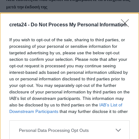
μετά την έκδοσή της
6 Αυγούστου, 2026
creta24 -
Do Not Process My Personal Information
Ιδρώτας και διατροφή το καλοκαίρι: Ποιες τροφές προκαλούν
κακοσμία
If you wish to opt-out of the sale, sharing to third parties, or
6 Αυγούστου, 2026
processing of your personal or sensitive information for
targeted advertising by us, please use the below opt-out
section to confirm your selection. Please note that after your
Κάρτα Αγρότη: Τι αλλάζει από 28 Αυγούστου για τις
opt-out request is processed you may continue seeing
χρηματοδοτήσεις
interest-based ads based on personal information utilized by
6 Αυγούστου, 2026
us or personal information disclosed to third parties prior to
your opt-out. You may separately opt-out of the further
disclosure of your personal information by third parties on the
Νέα χρηματοδότηση 1,5 εκατ. ευρώ για διαπλάτυνση του
IAB’s list of downstream participants. This information may
Αγιοβασιλιώτικου Παραλιακού Δρόμου
also be disclosed by us to third parties on the
IAB’s List of
6 Αυγούστου, 2026
Downstream Participants
that may further disclose it to other
third parties.
Τι δείχνει η ιατροδικαστική εξέταση για τα αίτια θανάτου του
Personal Data Processing Opt Outs
90χρονου που εντοπίστηκε μέσα σε καταψύκτη