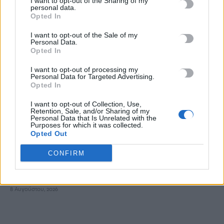
I want to opt-out of the Sharing of my
personal data.
Ελαφονήσι: Οδηγούσαν τα αυτοκίνητα στο πάρκινγκ που
Opted In
εργάζονται και κατέληξαν με χειροπέδες
I want to opt-out of the Sale of my
8 Αυγούστου, 2026
Personal Data.
Opted In
Θρίλερ σε γραφείο τελετών στο Σικάγο: Βρέθηκαν σε
I want to opt-out of processing my
αποσύνθεση 56 σοροί
Personal Data for Targeted Advertising.
Opted In
8 Αυγούστου, 2026
I want to opt-out of Collection, Use,
Retention, Sale, and/or Sharing of my
ΗΠΑ: Συνετρίβη ελικόπτερο που επιχειρούσε σε πυρκαγιά
Personal Data that Is Unrelated with the
Purposes for which it was collected.
στη Γιούτα
Opted Out
8 Αυγούστου, 2026
CONFIRM
Αυτές είναι οι πέντε μεγάλες αλλαγές στις αγροτικές
ενισχύσεις
8 Αυγούστου, 2026