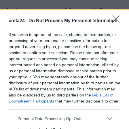
Φωτιά σε κτήριο στην Κουμουνδούρου – Απεγκλωβίστηκε ένα
άτομο
creta24 -
Do Not Process My Personal Information
8 Αυγούστου, 2026
If you wish to opt-out of the sale, sharing to third parties, or
Γαύδος: Επιχείρηση διάσωσης 31χρονης από δύσβατο σημείο
processing of your personal or sensitive information for
– Την απομάκρυνε με φουσκωτό επισκέπτης
targeted advertising by us, please use the below opt-out
section to confirm your selection. Please note that after your
8 Αυγούστου, 2026
opt-out request is processed you may continue seeing
interest-based ads based on personal information utilized by
e-ΕΦΚΑ – ΔΥΠΑ: Ο «χάρτης» των πληρωμών από την Δευτέρα
us or personal information disclosed to third parties prior to
έως την Παρασκευή 14 Αυγούστου
your opt-out. You may separately opt-out of the further
disclosure of your personal information by third parties on the
8 Αυγούστου, 2026
IAB’s list of downstream participants. This information may
also be disclosed by us to third parties on the
IAB’s List of
Νύχτα-κόλαση στο Κίεβο και την περιφέρειά του: Τρεις
Downstream Participants
that may further disclose it to other
νεκροί από τα ρωσικά πλήγματα – Ένα παιδί μεταξύ των
third parties.
θυμάτων
Personal Data Processing Opt Outs
8 Αυγούστου, 2026