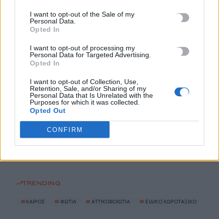
8 Αυγούστου, 2026
I want to opt-out of the Sale of my
Personal Data.
Opted In
Αττικοβοιωτία: Με 6 βόμβες Χιροσίμα ισούται η ενέργεια από
τη φωτιά
I want to opt-out of processing my
Personal Data for Targeted Advertising.
8 Αυγούστου, 2026
Opted In
I want to opt-out of Collection, Use,
Ειδικό Χωροταξικό για τον Τουρισμό: Οι νέοι κανόνες για
Retention, Sale, and/or Sharing of my
επενδύσεις, νησιά και προορισμούς υπό πίεση
Personal Data that Is Unrelated with the
Purposes for which it was collected.
8 Αυγούστου, 2026
Opted Out
CONFIRM
Σούπερ Μάρκετ: Και νέοι κωδικοί στις μειώσεις στα ράφια
8 Αυγούστου, 2026
TRENDING
#
ΚΑΙΡΟΣ
#
ΦΩΤΙΑ
#
ΑΤΤΙΚΟΒΟΙΩΤΙΑ
#
ΕΙΔΙΚΟ ΧΩΡΟΤΑΞΙΚΟ