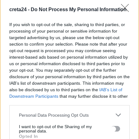
Καύσωνας και υψηλή ζήτηση εκτοξεύουν τις τιμές ρεύματος
creta24 -
Do Not Process My Personal Information
8 Αυγούστου, 2026
If you wish to opt-out of the sale, sharing to third parties, or
processing of your personal or sensitive information for
Πότε λήγουν τα προγράμματα «Ανακαίνιση Κατοικίας» και
targeted advertising by us, please use the below opt-out
«Σπίτι μου ΙΙ»
section to confirm your selection. Please note that after your
8 Αυγούστου, 2026
opt-out request is processed you may continue seeing
interest-based ads based on personal information utilized by
us or personal information disclosed to third parties prior to
Μόνιμοι διορισμοί εκπαιδευτικών: Μέχρι πότε γίνεται η
your opt-out. You may separately opt-out of the further
υποβολή αιτήσεων
disclosure of your personal information by third parties on the
8 Αυγούστου, 2026
IAB’s list of downstream participants. This information may
also be disclosed by us to third parties on the
IAB’s List of
Αμπελάρδο ντε λα Εσπριέγια: Ποιος είναι ο νέος πρόεδρος της
Downstream Participants
that may further disclose it to other
third parties.
Κολομβίας – Ο «Τίγρης» εκατομμυριούχος
8 Αυγούστου, 2026
Personal Data Processing Opt Outs
I want to opt-out of the Sharing of my
«Καμίνι» η χώρα: Έως 39°C και μελτέμια έως 8 μποφόρ – Ο
personal data.
καιρός στην Κρήτη
Opted In