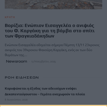
ΚΡΗΤΗ
Βορίζια: Ενώπιον Εισαγγελέα ο ανιψιός
του Φ. Καργάκη για τη βόμβα στο σπίτι
των Φραγκιαδάκηδων
Ενώπιον Εισαγγελέα οδηγείται σήμερα Πέμπτη 13/11 23χρονος
ανιψιός του 39χρονου Φανούρη Καργάκη, ενός εκ των δύο
θυμάτων της…
Newsroom
13 Νοεμβρίου, 2025
ΡΟΗ ΕΙΔΗΣΕΩΝ
Κορυφώνεται η έξοδος των αδειούχων ενόψει
Δεκαπενταύγουστου – Γεμάτα αναχωρούν τα πλοία
8 Αυγούστου, 2026