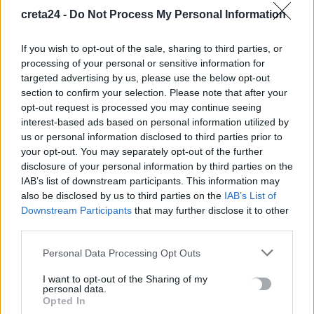
κακοσμία
creta24 -
Do Not Process My Personal Information
6 Αυγούστου, 2026
If you wish to opt-out of the sale, sharing to third parties, or
Κάρτα Αγρότη: Τι αλλάζει από 28 Αυγούστου για τις
processing of your personal or sensitive information for
χρηματοδοτήσεις
targeted advertising by us, please use the below opt-out
section to confirm your selection. Please note that after your
6 Αυγούστου, 2026
opt-out request is processed you may continue seeing
interest-based ads based on personal information utilized by
Νέα χρηματοδότηση 1,5 εκατ. ευρώ για διαπλάτυνση του
us or personal information disclosed to third parties prior to
Αγιοβασιλιώτικου Παραλιακού Δρόμου
your opt-out. You may separately opt-out of the further
disclosure of your personal information by third parties on the
6 Αυγούστου, 2026
IAB’s list of downstream participants. This information may
also be disclosed by us to third parties on the
IAB’s List of
Τι δείχνει η ιατροδικαστική εξέταση για τα αίτια θανάτου του
Downstream Participants
that may further disclose it to other
90χρονου που εντοπίστηκε μέσα σε καταψύκτη
third parties.
6 Αυγούστου, 2026
Personal Data Processing Opt Outs
Το Αρκαλοχώρι γιόρτασε τον Προστάτη και Πολιούχο του
I want to opt-out of the Sharing of my
personal data.
6 Αυγούστου, 2026
Opted In