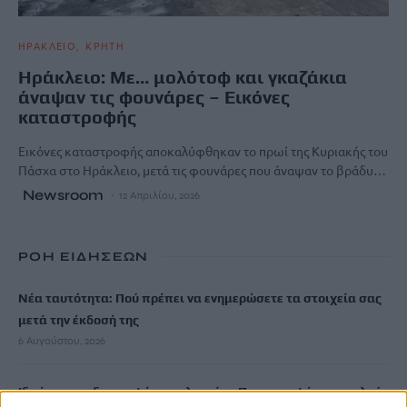
ΗΡΑΚΛΕΙΟ
ΚΡΗΤΗ
Ηράκλειο: Με… μολότοφ και γκαζάκια
άναψαν τις φουνάρες – Εικόνες
καταστροφής
Εικόνες καταστροφής αποκαλύφθηκαν το πρωί της Κυριακής του
Πάσχα στο Ηράκλειο, μετά τις φουνάρες που άναψαν το βράδυ…
Newsroom
12 Απριλίου, 2026
ΡΟΗ ΕΙΔΗΣΕΩΝ
Νέα ταυτότητα: Πού πρέπει να ενημερώσετε τα στοιχεία σας
μετά την έκδοσή της
6 Αυγούστου, 2026
Ιδρώτας και διατροφή το καλοκαίρι: Ποιες τροφές προκαλούν