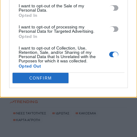
I want to opt-out of the Sale of my
Παρατείνονται τα προληπτικά μέτρα στην Κρήτη για την
Personal Data.
Opted In
ευλογιά των αιγοπροβάτων
6 Αυγούστου, 2026
I want to opt-out of processing my
Personal Data for Targeted Advertising.
Opted In
Έκτακτο επίδομα παιδιού: Ποιοι πάνε ταμείο
6 Αυγούστου, 2026
I want to opt-out of Collection, Use,
Retention, Sale, and/or Sharing of my
Personal Data that Is Unrelated with the
Purposes for which it was collected.
ΟΠΕΚΑ: Νέα πληρωμή στις 7 Αυγούστου για τρίτεκνες και
Opted Out
πολύτεκνες οικογένειες
CONFIRM
6 Αυγούστου, 2026
TRENDING
#
ΝΕΕΣ ΤΑΥΤΟΤΗΤΕΣ
#
ΙΔΡΩΤΑΣ
#
ΚΑΚΟΣΜΙΑ
#
ΚΑΡΤΑ ΑΓΡΟΤΗ