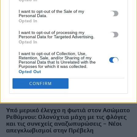
Newsroom
31 Ιουλίου, 2026
I want to opt-out of the Sale of my
Personal Data.
Opted In
I want to opt-out of processing my
Personal Data for Targeted Advertising.
Opted In
I want to opt-out of Collection, Use,
Retention, Sale, and/or Sharing of my
Personal Data that Is Unrelated with the
Purposes for which it was collected.
Opted Out
CONFIRM
ΚΡΗΤΗ
ΡΕΘΥΜΝΟ
Υπό μερικό έλεγχο η φωτιά στον Ασώματο
Ρεθύμνου: Ολονύχτια μάχη με τις φλόγες
και τις συνεχείς αναζωπυρώσεις – Νέοι
απεγκλωβισμοί στην Πρέβελη