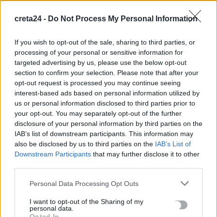
creta24 -
Do Not Process My Personal Information
If you wish to opt-out of the sale, sharing to third parties, or
processing of your personal or sensitive information for
targeted advertising by us, please use the below opt-out
section to confirm your selection. Please note that after your
opt-out request is processed you may continue seeing
interest-based ads based on personal information utilized by
us or personal information disclosed to third parties prior to
your opt-out. You may separately opt-out of the further
disclosure of your personal information by third parties on the
ΚΡΗΤΗ
ΡΕΘΥΜΝΟ
IAB’s list of downstream participants. This information may
Συνάντηση Ανδρουλάκη – Ταταράκη με
also be disclosed by us to third parties on the
IAB’s List of
φόντο τις φονικές πυρκαγιές στο Νότιο
Downstream Participants
that may further disclose it to other
Ρέθυμνο
third parties.
Personal Data Processing Opt Outs
Τον Δήμο Αγίου Βασιλείου, επισκέφθηκε χθες (Πέμπτη), ο
Πρόεδρος του ΠΑΣΟΚ Νίκος Ανδρουλάκης, προκειμένου να
I want to opt-out of the Sharing of my
ενημερωθεί από κοντά…
personal data.
Opted In