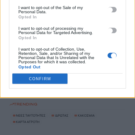
I want to opt-out of the Sale of my
Παρατείνονται τα προληπτικά μέτρα στην Κρήτη για την
Personal Data.
Opted In
ευλογιά των αιγοπροβάτων
6 Αυγούστου, 2026
I want to opt-out of processing my
Personal Data for Targeted Advertising.
Opted In
Έκτακτο επίδομα παιδιού: Ποιοι πάνε ταμείο
I want to opt-out of Collection, Use,
6 Αυγούστου, 2026
Retention, Sale, and/or Sharing of my
Personal Data that Is Unrelated with the
Purposes for which it was collected.
ΟΠΕΚΑ: Νέα πληρωμή στις 7 Αυγούστου για τρίτεκνες και
Opted Out
πολύτεκνες οικογένειες
CONFIRM
6 Αυγούστου, 2026
TRENDING
#
ΝΕΕΣ ΤΑΥΤΟΤΗΤΕΣ
#
ΙΔΡΩΤΑΣ
#
ΚΑΚΟΣΜΙΑ
#
ΚΑΡΤΑ ΑΓΡΟΤΗ