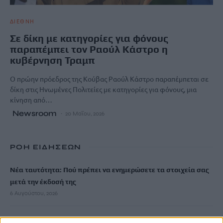
ΔΙΕΘΝΗ
Σε δίκη με κατηγορίες για φόνους
παραπέμπει τον Ραούλ Κάστρο η
κυβέρνηση Τραμπ
Ο πρώην πρόεδρος της Κούβας Ραούλ Κάστρο παραπέμπεται σε
δίκη στις Ηνωμένες Πολιτείες με κατηγορίες για φόνους, μια
κίνηση από…
Newsroom
20 Μαΐου, 2026
ΡΟΗ ΕΙΔΗΣΕΩΝ
Νέα ταυτότητα: Πού πρέπει να ενημερώσετε τα στοιχεία σας
μετά την έκδοσή της
6 Αυγούστου, 2026
Ιδρώτας και διατροφή το καλοκαίρι: Ποιες τροφές προκαλούν