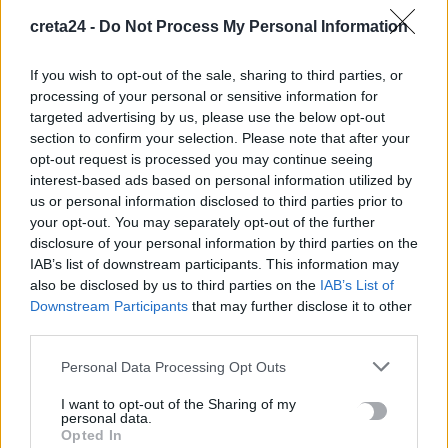
κακοσμία
creta24 -
Do Not Process My Personal Information
6 Αυγούστου, 2026
If you wish to opt-out of the sale, sharing to third parties, or
processing of your personal or sensitive information for
Κάρτα Αγρότη: Τι αλλάζει από 28 Αυγούστου για τις
targeted advertising by us, please use the below opt-out
χρηματοδοτήσεις
section to confirm your selection. Please note that after your
6 Αυγούστου, 2026
opt-out request is processed you may continue seeing
interest-based ads based on personal information utilized by
us or personal information disclosed to third parties prior to
Νέα χρηματοδότηση 1,5 εκατ. ευρώ για διαπλάτυνση του
your opt-out. You may separately opt-out of the further
Αγιοβασιλιώτικου Παραλιακού Δρόμου
disclosure of your personal information by third parties on the
6 Αυγούστου, 2026
IAB’s list of downstream participants. This information may
also be disclosed by us to third parties on the
IAB’s List of
Τι δείχνει η ιατροδικαστική εξέταση για τα αίτια θανάτου του
Downstream Participants
that may further disclose it to other
third parties.
90χρονου που εντοπίστηκε μέσα σε καταψύκτη
6 Αυγούστου, 2026
Personal Data Processing Opt Outs
I want to opt-out of the Sharing of my
Το Αρκαλοχώρι γιόρτασε τον Προστάτη και Πολιούχο του
personal data.
6 Αυγούστου, 2026
Opted In