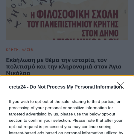
ΚΡΗΤΗ
ΛΑΣΙΘΙ
Εκδήλωση με θέμα την ιστορία, τον
πολιτισμό και την κληρονομιά στον Άγιο
Νικόλαο
Το Πανεπιστήμιο Κρήτης διοργανώνει, σε συνεργασία με τον
creta24 -
Do Not Process My Personal Information
Δήμο Αγίου Νικολάου, εκδήλωση του Κέντρου Μεσογειακού
Πολιτισμού στο Κινηματοθέατρο…
If you wish to opt-out of the sale, sharing to third parties, or
Newsroom
23 Μαρτίου, 2026
processing of your personal or sensitive information for
targeted advertising by us, please use the below opt-out
section to confirm your selection. Please note that after your
ΡΟΗ ΕΙΔΗΣΕΩΝ
opt-out request is processed you may continue seeing
interest-based ads based on personal information utilized by