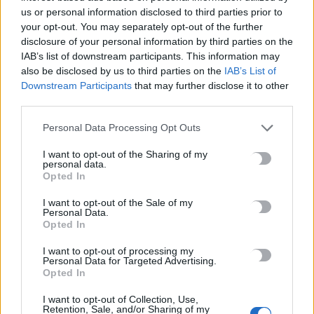
“Έρθεις δεν έρθεις…θα σ”αγκαλιάζω”: Συναυλία αγάπης στις
us or personal information disclosed to third parties prior to
your opt-out. You may separately opt-out of the further
24 Αυγούστου στο ΕΛ.ΜΕ.ΠΑ.
disclosure of your personal information by third parties on the
8 Αυγούστου, 2026
IAB’s list of downstream participants. This information may
also be disclosed by us to third parties on the
IAB’s List of
Από την Παρασκευή 11 Σεπτεμβρίου το καθιερωμένο παζάρι
Downstream Participants
that may further disclose it to other
third parties.
από τον «Σύνδεσμο Μελών Γυναικείων Σωματείων Ηρακλείου
και Ν. Ηρακλείου»
Personal Data Processing Opt Outs
8 Αυγούστου, 2026
I want to opt-out of the Sharing of my
personal data.
Τουρισμός για Ολους 2026-2027: Τα SOS για να «κλειδώσετε»
Opted In
το voucher διακοπών
I want to opt-out of the Sale of my
8 Αυγούστου, 2026
Personal Data.
Opted In
Ηράκλειο: Περιπατητής χρειάστηκε βοήθεια σε φαράγγι
I want to opt-out of processing my
Personal Data for Targeted Advertising.
8 Αυγούστου, 2026
Opted In
I want to opt-out of Collection, Use,
Βαρύ πένθος για τον Μέσι: «Έφυγε» από τη ζωή ο πατέρας του
Retention, Sale, and/or Sharing of my