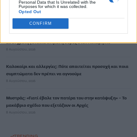
8 Αυγούστου, 2026
Personal Data that Is Unrelated with the
Purposes for which it was collected.
Opted Out
Χανιά: Αναστάτωση από φωτιά κοντά σε σπίτια
CONFIRM
8 Αυγούστου, 2026
Σε 57χρονη γυναίκα ανήκει η σορός στον Λυκαβηττό
8 Αυγούστου, 2026
Καλοκαίρι και αλλεργίες: Πότε απαιτείται προσοχή και ποια
συμπτώματα δεν πρέπει να αγνοούμε
8 Αυγούστου, 2026
Μυστράς: «Γιατί έβαλε τον πατέρα του στην κατάψυξη» – Το
μακάβριο σχέδιο που εξετάζουν οι Αρχές
8 Αυγούστου, 2026
TRENDING