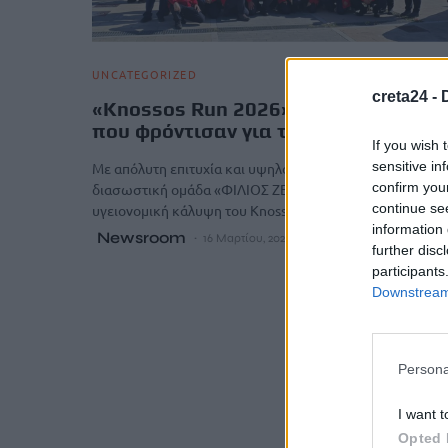
UNCATEGORIZED
creta24 -
«Knossos Run 2026»: Οι διασώστες
που φρόντισαν για την ασφάλεια όλ
If you wish 
sensitive in
Με απόλυτη επιτυχία και υψηλό αίσθημα ευθύνης, η
confirm you
διασωστική ομάδα «ΦΙΛΙΟΣ ΖΕΥΣ»ολοκλήρωσε την
continue se
υγειονομική κάλυψη του Knossos Run…
information 
Newsroom
16 Μαρτίου, 2026
further disc
participants
Downstream 
Persona
I want t
Opted 