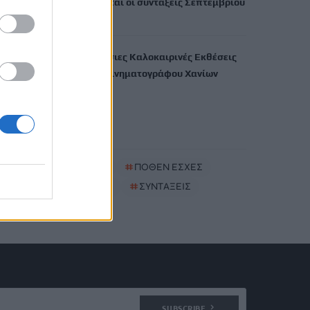
Πότε πληρώνονται οι συντάξεις Σεπτεμβρίου
7 Αυγούστου, 2026
Ξεκινούν οι ετήσιες Καλοκαιρινές Εκθέσεις
του Φεστιβάλ Κινηματογράφου Χανίων
7 Αυγούστου, 2026
TRENDING
#
ΚΑΠΝΙΣΜΑ
#
ΠΟΘΕΝ ΕΣΧΕΣ
#
ΠΛΗΡΩΜΕΣ
#
ΣΥΝΤΑΞΕΙΣ
SUBSCRIBE