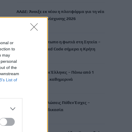
ΑΑΔΕ: Άνοιξε εκ νέου η πλατφόρμα για τη νέα
Ενιαία Αίτηση Ενίσχυσης 2026
8 Αυγούστου, 2026
Χωρίς ενεργό μέτωπο η φωτιά στη Σητεία –
sonal or
ection to
Σε κατάσταση Red Code σήμερα η Κρήτη
ou may
8 Αυγούστου, 2026
 personal
out of the
«Θεριακλήδες» οι Έλληνες – Πάνω από 1
 downstream
στους 5 καπνίζει καθημερινά
B’s List of
7 Αυγούστου, 2026
Σε εξέλιξη οι δηλώσεις Πόθεν Έσχες –
Αναλυτικά η διαδικασία
7 Αυγούστου, 2026