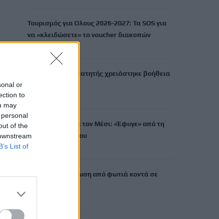
Τουρισμός για Ολους 2026-2027: Τα SOS για
να «κλειδώσετε» το voucher διακοπών
8 Αυγούστου, 2026
Ηράκλειο: Περιπατητής χρειάστηκε βοήθεια
sonal or
σε φαράγγι
ection to
8 Αυγούστου, 2026
ou may
 personal
Βαρύ πένθος για τον Μέσι: «Έφυγε» από τη
out of the
ζωή ο πατέρας του
 downstream
B’s List of
8 Αυγούστου, 2026
Χανιά: Αναστάτωση από φωτιά κοντά σε
σπίτια
8 Αυγούστου, 2026