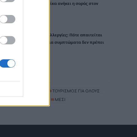
Σε 57χρονη γυναίκα ανήκει η σορός στον
Λυκαβηττό
8 Αυγούστου, 2026
Καλοκαίρι και αλλεργίες: Πότε απαιτείται
προσοχή και ποια συμπτώματα δεν πρέπει
να αγνοούμε
8 Αυγούστου, 2026
TRENDING
#
ΠΑΖΑΡΙ
#
ΤΟΥΡΙΣΜΟΣ ΓΙΑ ΟΛΟΥΣ
#
ΦΑΡΑΓΓΙ
#
ΜΕΣΙ