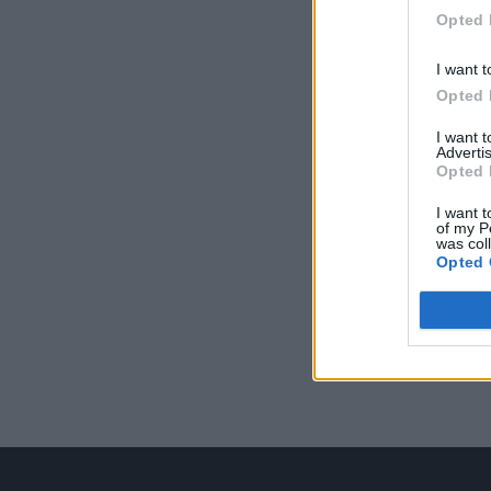
Opted 
I want t
Opted 
I want 
Advertis
Opted 
I want t
of my P
was col
Opted 