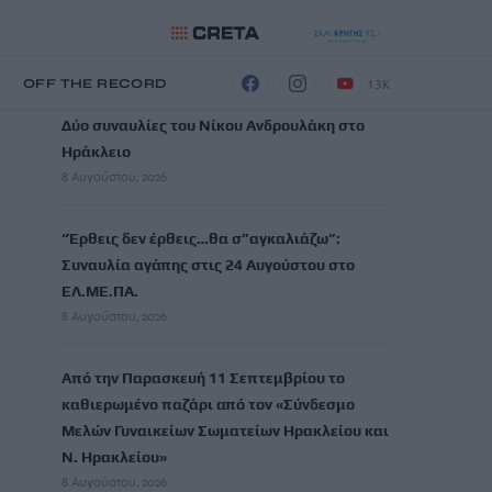
ΡΟΗ ΕΙΔΗΣΕΩΝ
13K
Η
OFF THE RECORD
Δύο συναυλίες του Νίκου Ανδρουλάκη στο
Ηράκλειο
8 Αυγούστου, 2026
“Έρθεις δεν έρθεις…θα σ”αγκαλιάζω”:
Συναυλία αγάπης στις 24 Αυγούστου στο
ΕΛ.ΜΕ.ΠΑ.
8 Αυγούστου, 2026
Από την Παρασκευή 11 Σεπτεμβρίου το
καθιερωμένο παζάρι από τον «Σύνδεσμο
Μελών Γυναικείων Σωματείων Ηρακλείου και
Ν. Ηρακλείου»
8 Αυγούστου, 2026