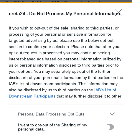
Σε εξέλιξη οι δηλώσεις Πόθεν Έσχες – Αναλυτικά η
διαδικασία
creta24 -
Do Not Process My Personal Information
7 Αυγούστου, 2026
If you wish to opt-out of the sale, sharing to third parties, or
Πότε πληρώνονται οι συντάξεις Σεπτεμβρίου
processing of your personal or sensitive information for
7 Αυγούστου, 2026
targeted advertising by us, please use the below opt-out
section to confirm your selection. Please note that after your
opt-out request is processed you may continue seeing
Ξεκινούν οι ετήσιες Καλοκαιρινές Εκθέσεις του Φεστιβάλ
interest-based ads based on personal information utilized by
Κινηματογράφου Χανίων
us or personal information disclosed to third parties prior to
7 Αυγούστου, 2026
your opt-out. You may separately opt-out of the further
disclosure of your personal information by third parties on the
IAB’s list of downstream participants. This information may
Ισπανία: Απολιθώματα αποκαλύπτουν ότι οι πρώτοι
also be disclosed by us to third parties on the
IAB’s List of
Ευρωπαίοι ίσως ασκούσαν κανιβαλισμό
Downstream Participants
that may further disclose it to other
7 Αυγούστου, 2026
third parties.
Personal Data Processing Opt Outs
Σοκαριστικές αποκαλύψεις του FBI μετά το Μουντιάλ: «Θα
ανατινάξω τον Μέσι με τέσσερις βόμβες»
I want to opt-out of the Sharing of my
personal data.
7 Αυγούστου, 2026