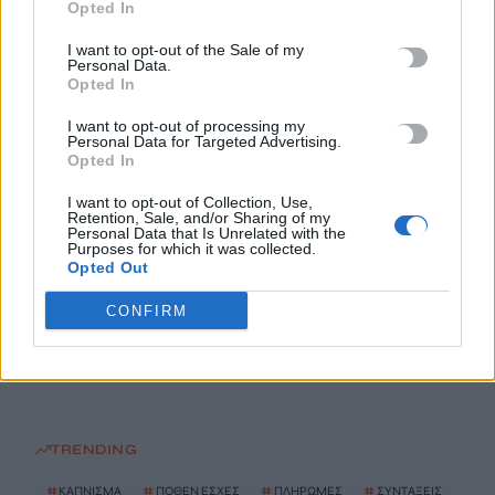
Opted In
I want to opt-out of the Sale of my
ΗΠΑ: Δασκάλα χορού κατηγορείται για σεξουαλική
Personal Data.
κακοποίηση δύο ανήλικων μαθητών της
Opted In
7 Αυγούστου, 2026
I want to opt-out of processing my
Personal Data for Targeted Advertising.
Opted In
Το Ελληνικό Μεσογειακό Πανεπιστήμιο εκδίδει ηλεκτρονικά
τα Πρακτικά του Διεπιστημονικού Συνεδρίου «Ρένα
I want to opt-out of Collection, Use,
Retention, Sale, and/or Sharing of my
Κυριακού»
Personal Data that Is Unrelated with the
Purposes for which it was collected.
7 Αυγούστου, 2026
Opted Out
CONFIRM
ΔΕΕΠ (ΝΟΔΕ) Ηρακλείου: Με έργα η κυβέρνηση Μητσοτάκη
οδηγεί την Κρήτη στο μέλλον
7 Αυγούστου, 2026
TRENDING
#
ΚΑΠΝΙΣΜΑ
#
ΠΟΘΕΝ ΕΣΧΕΣ
#
ΠΛΗΡΩΜΕΣ
#
ΣΥΝΤΑΞΕΙΣ