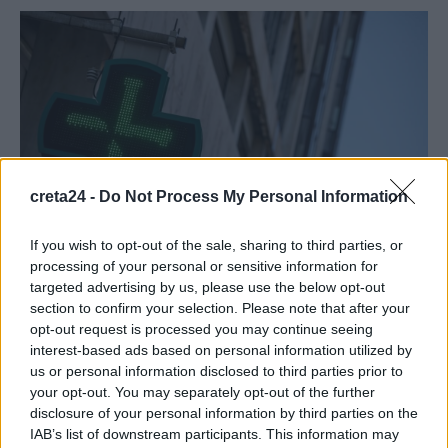
creta24 -
Do Not Process My Personal Information
If you wish to opt-out of the sale, sharing to third parties, or
processing of your personal or sensitive information for
targeted advertising by us, please use the below opt-out
ΗΡΑΚΛΕΙΟ
ΚΡΗΤΗ
section to confirm your selection. Please note that after your
opt-out request is processed you may continue seeing
Ηράκλειο: Αντίστροφη μέτρηση για το 17ο
interest-based ads based on personal information utilized by
Παγκρήτιο Φαρμακευτικό Συνέδριο
us or personal information disclosed to third parties prior to
your opt-out. You may separately opt-out of the further
Ο Φαρμακευτικός Σύλλογος Ηρακλείου (ΦΣΗ) με τη συνεργασία
disclosure of your personal information by third parties on the
του Παρατηρητηρίου Καινοτόμου Επιχειρηματικότητας της
IAB’s list of downstream participants. This information may
Περιφέρειας Κρήτης, του Επιστημονικού και…