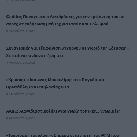
Φειδίας Παναγιώτου: Αντιδράσεις για την εμφάνισή του με
σορτς σε εκδήλωση μνήμης για Ισαάκ και Σολωμού
9 Αυγούστου, 2026
Συναγερμός για εξαφάνιση 31χρονου σε χωριό της Έδεσσας –
Σε πιθανό κίνδυνο η ζωή του
9 Αυγούστου, 2026
«Χρυσός» ο Ιάσωνας Μουσελίμης στο Παγκόσμιο
Πρωτάθλημα Κωπηλασίας Κ19
9 Αυγούστου, 2026
ΑΑΔΕ: Αιφνιδιαστικοί έλεγχοι χωρίς τοπικές… γνωριμίες
9 Αυγούστου, 2026
«Τουρισμός για όλους»: Σήμερα οι αιτήσεις για ΑΦΜ που