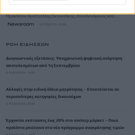
Συνάντηση με τον Περιφερειάρχη Κρήτης Σταύρο Αρναουτάκη
πραγματοποίησε ο Πρόεδρος του Φαρμακευτικού Συλλόγου
Ηρακλείου Αριστοτέλης Σκουντάκης, συνοδευόμενος από…
Newsroom
23 Μαρτίου, 2026
ΡΟΗ ΕΙΔΗΣΕΩΝ
Διαγνωστικές εξετάσεις: Υποχρεωτική ψηφιακή ανάρτηση
αποτελεσμάτων από 1η Σεπτεμβρίου
9 Αυγούστου, 2026
Αλλαγές στην ειδική άδεια μητρότητας – Επεκτείνεται σε
περισσότερες κατηγορίες δικαιούχων
9 Αυγούστου, 2026
Έρχονται εκπτώσεις έως 20% στα σούπερ μάρκετ – Ποια
προϊόντα μπαίνουν στο νέο πρόγραμμα συγκράτησης τιμών
9 Αυγούστου, 2026