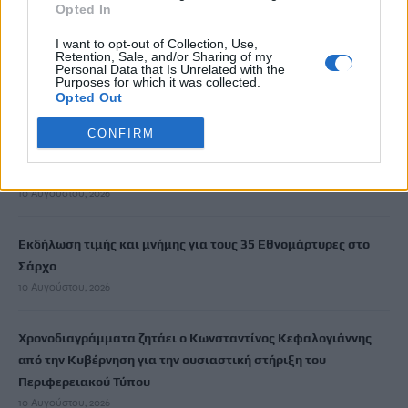
Opted In
ΡΟΗ ΕΙΔΗΣΕΩΝ
I want to opt-out of Collection, Use,
Retention, Sale, and/or Sharing of my
Personal Data that Is Unrelated with the
Πάτρα: Άγιο είχε παιδάκι 2,5 ετών που έπεσε από μπαλκόνι –
Purposes for which it was collected.
Opted Out
Σώθηκε από ένα… δέντρο
10 Αυγούστου, 2026
CONFIRM
Συνεδριάζει την Τρίτη η Δημοτική Επιτροπή
10 Αυγούστου, 2026
Εκδήλωση τιμής και μνήμης για τους 35 Εθνομάρτυρες στο
Σάρχο
10 Αυγούστου, 2026
Χρονοδιαγράμματα ζητάει ο Κωνσταντίνος Κεφαλογιάννης
από την Κυβέρνηση για την ουσιαστική στήριξη του
Περιφερειακού Τύπου
10 Αυγούστου, 2026