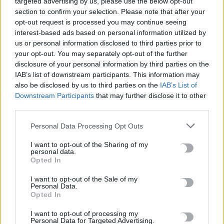
targeted advertising by us, please use the below opt-out
section to confirm your selection. Please note that after your
opt-out request is processed you may continue seeing
interest-based ads based on personal information utilized by
us or personal information disclosed to third parties prior to
your opt-out. You may separately opt-out of the further
disclosure of your personal information by third parties on the
IAB’s list of downstream participants. This information may
also be disclosed by us to third parties on the
IAB’s List of
Downstream Participants
that may further disclose it to other
third parties.
ΚΡΗΤΗ
ΧΑΝΙΑ
Personal Data Processing Opt Outs
Η ασφαλής λειτουργία και διαχείριση των
φαραγγιών της Νότιας Κρήτης στο
I want to opt-out of the Sharing of my
personal data.
επίκεντρο σύσκεψης στο Ηράκλειο
Opted In
Η καλύτερη και ασφαλέστερη λειτουργία στα Φαράγγια της
I want to opt-out of the Sale of my
Νότιας Κρήτης, ήταν το σημαντικό θέμα που απασχόλησε
Personal Data.
Opted In
συνάντηση αρμοδίων,…
Newsroom
21 Μαΐου, 2026
I want to opt-out of processing my
Personal Data for Targeted Advertising.