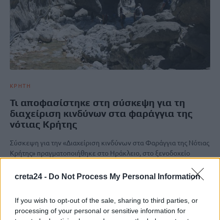
ΚΡΗΤΗ
Τι αποφασίστηκε στη σύσκεψη για τη
διαχείριση κινδύνων στα φαράγγια της
νότιας Κρήτης
Σύσκεψη για την «Διαχείριση κινδύνων στα Φαράγγια της Νότιας
Κρήτης» πραγματοποιήθηκε στο Ηράκλειο, στο ξενοδοχείο
Ατλαντίς, με την…
Newsroom
creta24 -
Do Not Process My Personal Information
22 Μαΐου, 2026
If you wish to opt-out of the sale, sharing to third parties, or
processing of your personal or sensitive information for