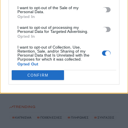
Σοκαριστικές αποκαλύψεις του FBI μετά το Μουντιάλ: «Θα
I want to opt-out of the Sale of my
Personal Data.
ανατινάξω τον Μέσι με τέσσερις βόμβες»
Opted In
7 Αυγούστου, 2026
I want to opt-out of processing my
Personal Data for Targeted Advertising.
ΗΠΑ: Δασκάλα χορού κατηγορείται για σεξουαλική
Opted In
κακοποίηση δύο ανήλικων μαθητών της
I want to opt-out of Collection, Use,
7 Αυγούστου, 2026
Retention, Sale, and/or Sharing of my
Personal Data that Is Unrelated with the
Purposes for which it was collected.
Opted Out
Το Ελληνικό Μεσογειακό Πανεπιστήμιο εκδίδει ηλεκτρονικά
τα Πρακτικά του Διεπιστημονικού Συνεδρίου «Ρένα
CONFIRM
Κυριακού»
7 Αυγούστου, 2026
TRENDING
#
ΚΑΠΝΙΣΜΑ
#
ΠΟΘΕΝ ΕΣΧΕΣ
#
ΠΛΗΡΩΜΕΣ
#
ΣΥΝΤΑΞΕΙΣ