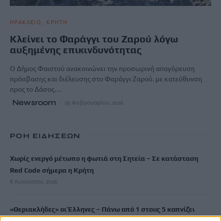
ΗΡΑΚΛΕΙΟ
ΚΡΗΤΗ
Κλείνει το Φαράγγι του Ζαρού λόγω
αυξημένης επικινδυνότητας
Ο Δήμος Φαιστού ανακοινώνει την προσωρινή απαγόρευση
πρόσβασης και διέλευσης στο Φαράγγι Ζαρού. με κατεύθυνση
προς το Δάσος…
Newsroom
25 Φεβρουαρίου, 2026
ΡΟΗ ΕΙΔΗΣΕΩΝ
Χωρίς ενεργό μέτωπο η φωτιά στη Σητεία – Σε κατάσταση
Red Code σήμερα η Κρήτη
8 Αυγούστου, 2026
«Θεριακλήδες» οι Έλληνες – Πάνω από 1 στους 5 καπνίζει