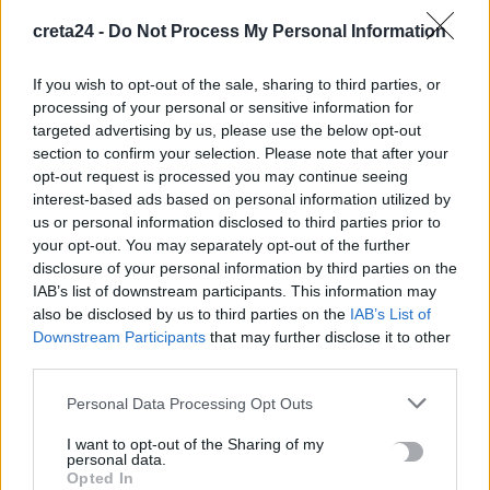
καθημερινά
7 Αυγούστου, 2026
creta24 -
Do Not Process My Personal Information
If you wish to opt-out of the sale, sharing to third parties, or
Σε εξέλιξη οι δηλώσεις Πόθεν Έσχες – Αναλυτικά η
processing of your personal or sensitive information for
διαδικασία
targeted advertising by us, please use the below opt-out
7 Αυγούστου, 2026
section to confirm your selection. Please note that after your
opt-out request is processed you may continue seeing
interest-based ads based on personal information utilized by
Πότε πληρώνονται οι συντάξεις Σεπτεμβρίου
us or personal information disclosed to third parties prior to
7 Αυγούστου, 2026
your opt-out. You may separately opt-out of the further
disclosure of your personal information by third parties on the
Ξεκινούν οι ετήσιες Καλοκαιρινές Εκθέσεις του Φεστιβάλ
IAB’s list of downstream participants. This information may
Κινηματογράφου Χανίων
also be disclosed by us to third parties on the
IAB’s List of
Downstream Participants
that may further disclose it to other
7 Αυγούστου, 2026
third parties.
Ισπανία: Απολιθώματα αποκαλύπτουν ότι οι πρώτοι
Personal Data Processing Opt Outs
Ευρωπαίοι ίσως ασκούσαν κανιβαλισμό
I want to opt-out of the Sharing of my
7 Αυγούστου, 2026
personal data.
Opted In