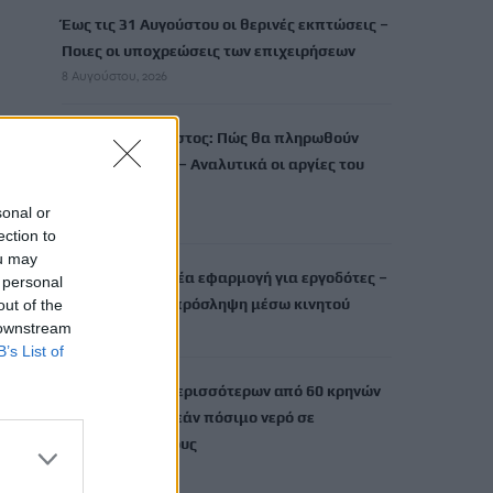
Έως τις 31 Αυγούστου οι θερινές εκπτώσεις –
Ποιες οι υποχρεώσεις των επιχειρήσεων
8 Αυγούστου, 2026
Δεκαπενταύγουστος: Πώς θα πληρωθούν
όσοι εργαστούν – Αναλυτικά οι αργίες του
έτους
sonal or
8 Αυγούστου, 2026
ection to
ou may
«Ergani app»: Νέα εφαρμογή για εργοδότες –
 personal
Πώς θα κάνετε πρόσληψη μέσω κινητού
out of the
 downstream
8 Αυγούστου, 2026
B’s List of
Χανιά: Δίκτυο περισσότερων από 60 κρηνών
προσφέρει δωρεάν πόσιμο νερό σε
δημόσιους χώρους
8 Αυγούστου, 2026