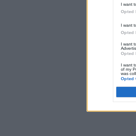
I want t
Opted 
I want t
Opted 
I want 
Advertis
Opted 
I want t
of my P
was col
Opted 