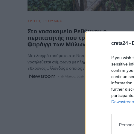
ΚΡΗΤΗ
ΡΕΘΥΜΝΟ
Στο νοσοκομείο Ρεθύμνου ο
περιπατητής που τραυματίστηκε στο
creta24 -
Φαράγγι των Μύλων
Με ελαφρά τραύματα στο Νοσοκομείο Ρεθύμνου
If you wish 
νοσηλεύεται σύμφωνα με πληροφορίες των “Ρ.Ν.” ένας
sensitive in
70χρονος Ολλανδός o οποίος νωρίτερα…
confirm you
Newsroom
continue se
16 Μαΐου, 2026
information 
further disc
participants
Downstream 
Persona