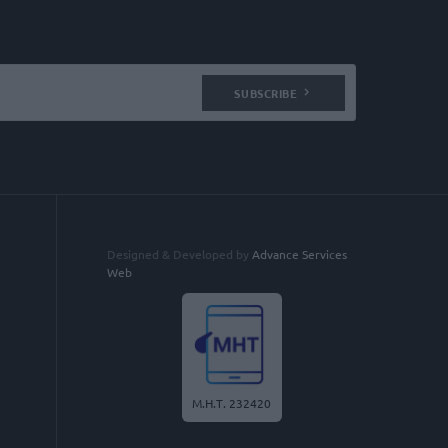
SUBSCRIBE
Designed & Developed by
Advance Services
Web
Μ.Η.Τ. 232420