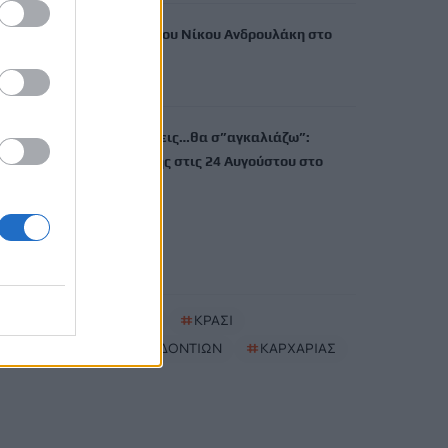
Δύο συναυλίες του Νίκου Ανδρουλάκη στο
Ηράκλειο
8 Αυγούστου, 2026
“Έρθεις δεν έρθεις…θα σ”αγκαλιάζω”:
Συναυλία αγάπης στις 24 Αυγούστου στο
ΕΛ.ΜΕ.ΠΑ.
8 Αυγούστου, 2026
TRENDING
#
ΚΑΥΣΩΝΑΣ
#
ΚΡΑΣΙ
#
ΛΕΥΚΑΝΣΗ ΔΟΝΤΙΩΝ
#
ΚΑΡΧΑΡΙΑΣ