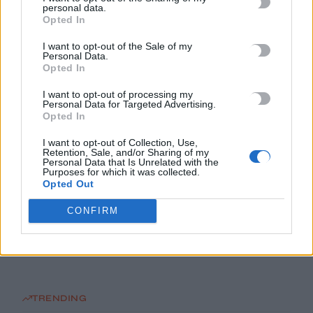
personal data.
Opted In
Το Αρκαλοχώρι γιόρτασε τον Προστάτη και Πολιούχο του
6 Αυγούστου, 2026
I want to opt-out of the Sale of my
Personal Data.
Opted In
Παρατείνονται τα προληπτικά μέτρα στην Κρήτη για την
I want to opt-out of processing my
ευλογιά των αιγοπροβάτων
Personal Data for Targeted Advertising.
Opted In
6 Αυγούστου, 2026
I want to opt-out of Collection, Use,
Retention, Sale, and/or Sharing of my
Έκτακτο επίδομα παιδιού: Ποιοι πάνε ταμείο
Personal Data that Is Unrelated with the
Purposes for which it was collected.
6 Αυγούστου, 2026
Opted Out
ΟΠΕΚΑ: Νέα πληρωμή στις 7 Αυγούστου για τρίτεκνες και
CONFIRM
πολύτεκνες οικογένειες
6 Αυγούστου, 2026
TRENDING