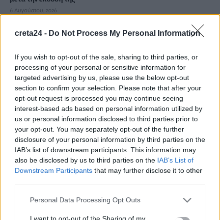
6 Αυγούστου, 2026
creta24 -
Do Not Process My Personal Information
Ιδρώτας και διατροφή το καλοκαίρι: Ποιες τροφές προκαλούν
κακοσμία
If you wish to opt-out of the sale, sharing to third parties, or
6 Αυγούστου, 2026
processing of your personal or sensitive information for
targeted advertising by us, please use the below opt-out
section to confirm your selection. Please note that after your
Κάρτα Αγρότη: Τι αλλάζει από 28 Αυγούστου για τις
opt-out request is processed you may continue seeing
χρηματοδοτήσεις
interest-based ads based on personal information utilized by
6 Αυγούστου, 2026
us or personal information disclosed to third parties prior to
your opt-out. You may separately opt-out of the further
Νέα χρηματοδότηση 1,5 εκατ. ευρώ για διαπλάτυνση του
disclosure of your personal information by third parties on the
IAB’s list of downstream participants. This information may
Αγιοβασιλιώτικου Παραλιακού Δρόμου
also be disclosed by us to third parties on the
IAB’s List of
6 Αυγούστου, 2026
Downstream Participants
that may further disclose it to other
third parties.
Τι δείχνει η ιατροδικαστική εξέταση για τα αίτια θανάτου του
Personal Data Processing Opt Outs
90χρονου που εντοπίστηκε μέσα σε καταψύκτη
6 Αυγούστου, 2026
I want to opt-out of the Sharing of my