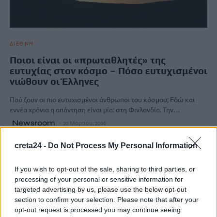
ΔΙΕΘΝΗ
Ποιοι είναι οι «πρωταθλητές» της
ευτυχίας στον κόσμο – Πόσο ευτυχισμένοι
νιώθουν οι Έλληνες
Πού ζουν οι πιο ευτυχισμένοι άνθρωποι του κόσμου; Εδώ και
εννέα χρόνια η απάντηση είναι μία: στη Φινλανδία. Την…
Newsroom
22 Μαρτίου, 2026
creta24 -
Do Not Process My Personal Information
ΡΟΗ ΕΙΔΗΣΕΩΝ
If you wish to opt-out of the sale, sharing to third parties, or
Αρχεία UFO: Νέα ανατριχιαστικά βίντεο – Αθόρυβα ιπτάμενα
processing of your personal or sensitive information for
targeted advertising by us, please use the below opt-out
τρίγωνα και «αιωρούμενo» ανθρώπινo σώμα
section to confirm your selection. Please note that after your
7 Αυγούστου, 2026
opt-out request is processed you may continue seeing