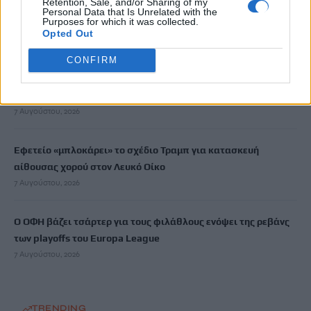
Retention, Sale, and/or Sharing of my
Τουρκίας και Πακιστάν – «Είναι μόνο στα χαρτιά»
Personal Data that Is Unrelated with the
Purposes for which it was collected.
7 Αυγούστου, 2026
Opted Out
CONFIRM
«Του χρόνου σχεδιάζουμε να επιστρέψουμε στην Κρήτη»: Τι
λένε τουρίστες και επιχειρηματίες που έφυγαν εξαιτίας της
πυρκαγιάς στο Ρέθυμνο
7 Αυγούστου, 2026
Εφετείο «μπλοκάρει» το σχέδιο Τραμπ για κατασκευή
αίθουσας χορού στον Λευκό Οίκο
7 Αυγούστου, 2026
Ο ΟΦΗ βάζει τσάρτερ για τους φιλάθλους ενόψει της ρεβάνς
των playoffs του Europa League
7 Αυγούστου, 2026
TRENDING