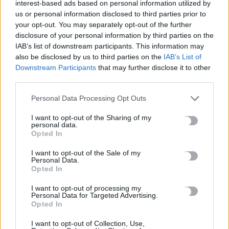
interest-based ads based on personal information utilized by
Μαϊμού επιτέθηκε και τραυμάτισε 18 ανθρώπους στην
us or personal information disclosed to third parties prior to
Ινδονησία
your opt-out. You may separately opt-out of the further
disclosure of your personal information by third parties on the
7 Αυγούστου, 2026
IAB’s list of downstream participants. This information may
also be disclosed by us to third parties on the
IAB’s List of
Ριφιφί: Η σειρά του Σωτήρη Τσαφούλια έρχεται στον Alpha
Downstream Participants
that may further disclose it to other
7 Αυγούστου, 2026
third parties.
Personal Data Processing Opt Outs
Κρίση στη Θέουτα: Ιταλικό «όχι» στο ισπανικό τελεσίγραφο
για τους ελέγχους στα σύνορα
I want to opt-out of the Sharing of my
personal data.
7 Αυγούστου, 2026
Opted In
I want to opt-out of the Sale of my
Υπουργείο Μετανάστευσης: Σχεδόν 1 εκατ. ευρώ για σχολικές
Personal Data.
Opted In
υποδομές και δημόσιους χώρους στο Δήμο Χανίων και τον
Δήμο Καντάνου-Σελίνου
I want to opt-out of processing my
7 Αυγούστου, 2026
Personal Data for Targeted Advertising.
Opted In
Απορρίπτει το Ιράν τη συμφωνία Σαουδικής Αραβίας,
I want to opt-out of Collection, Use,