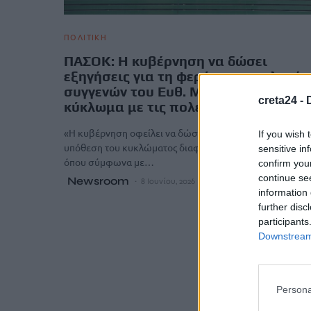
ΠΟΛΙΤΙΚΗ
ΠΑΣΟΚ: Η κυβέρνηση να δώσει
εξηγήσεις για τη φερόμενη εμπλοκή
συγγενών του Ευθ. Μπακογιάννη στο
creta24 -
κύκλωμα με τις πολεοδομίες
«Η κυβέρνηση οφείλει να δώσει άμεσα εξηγήσεις για τη
If you wish 
υπόθεση του κυκλώματος διαφθοράς στις πολεοδομίες,
sensitive in
όπου σύμφωνα με…
confirm you
continue se
Newsroom
8 Ιουνίου, 2026
information 
further disc
participants
Downstream 
Persona