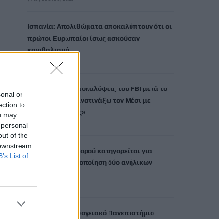
Ισπανία: Απολιθώματα αποκαλύπτουν ότι οι
πρώτοι Ευρωπαίοι ίσως ασκούσαν
κανιβαλισμό
7 Αυγούστου, 2026
Σοκαριστικές αποκαλύψεις του FBI μετά το
sonal or
Μουντιάλ: «Θα ανατινάξω τον Μέσι με
ection to
τέσσερις βόμβες»
ou may
7 Αυγούστου, 2026
 personal
out of the
 downstream
ΗΠΑ: Δασκάλα χορού κατηγορείται για
B’s List of
σεξουαλική κακοποίηση δύο ανήλικων
μαθητών της
7 Αυγούστου, 2026
Το Ελληνικό Μεσογειακό Πανεπιστήμιο