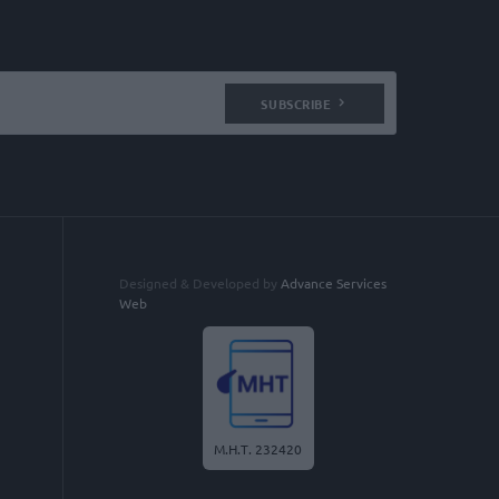
SUBSCRIBE
Designed & Developed by
Advance Services
Web
Μ.Η.Τ. 232420