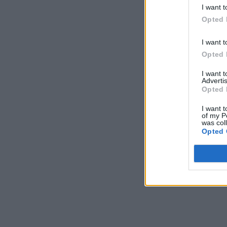
I want t
Opted 
I want t
Opted 
I want 
Advertis
Opted 
I want t
of my P
was col
Opted 