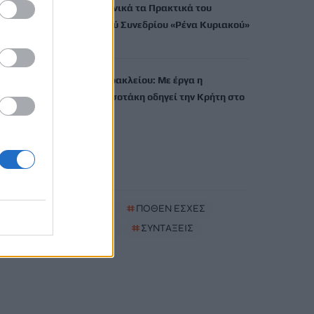
εκδίδει ηλεκτρονικά τα Πρακτικά του
Διεπιστημονικού Συνεδρίου «Ρένα Κυριακού»
7 Αυγούστου, 2026
ΔΕΕΠ (ΝΟΔΕ) Ηρακλείου: Με έργα η
κυβέρνηση Μητσοτάκη οδηγεί την Κρήτη στο
μέλλον
7 Αυγούστου, 2026
TRENDING
#
ΚΑΠΝΙΣΜΑ
#
ΠΟΘΕΝ ΕΣΧΕΣ
#
ΠΛΗΡΩΜΕΣ
#
ΣΥΝΤΑΞΕΙΣ