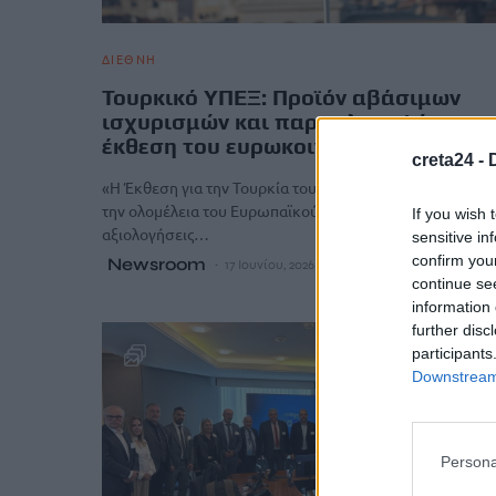
ΔΙΕΘΝΗ
Τουρκικό ΥΠΕΞ: Προϊόν αβάσιμων
ισχυρισμών και παραπληροφόρησης
έκθεση του ευρωκοινοβουλίου
creta24 -
«Η Έκθεση για την Τουρκία του 2025, η οποία εγκρίθηκε
την ολομέλεια του Ευρωπαϊκού Κοινοβουλίου, περιέχει
If you wish 
αξιολογήσεις…
sensitive in
confirm you
Newsroom
17 Ιουνίου, 2026
continue se
information 
further disc
participants
Downstream 
Persona