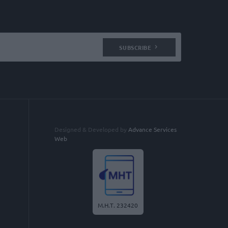
SUBSCRIBE
Designed & Developed by
Advance Services
Web
Μ.Η.Τ. 232420