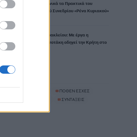
εκδίδει ηλεκτρονικά τα Πρακτικά του
Διεπιστημονικού Συνεδρίου «Ρένα Κυριακού»
7 Αυγούστου, 2026
ΔΕΕΠ (ΝΟΔΕ) Ηρακλείου: Με έργα η
κυβέρνηση Μητσοτάκη οδηγεί την Κρήτη στο
μέλλον
7 Αυγούστου, 2026
TRENDING
#
ΚΑΠΝΙΣΜΑ
#
ΠΟΘΕΝ ΕΣΧΕΣ
#
ΠΛΗΡΩΜΕΣ
#
ΣΥΝΤΑΞΕΙΣ