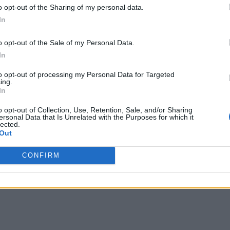
o opt-out of the Sharing of my personal data.
In
o opt-out of the Sale of my Personal Data.
ΔΙΕΘΝΗ
In
ι
Ευρωκοινοβούλιο: Νέοι κανόνες για
to opt-out of processing my Personal Data for Targeted
προστασία φορολογουμένων και
ing.
καταθετών από πτωχεύσεις τραπεζών
In
Το Ευρωπαϊκό Κοινοβούλιο ενέκρινε την επέκταση του
o opt-out of Collection, Use, Retention, Sale, and/or Sharing
ersonal Data that Is Unrelated with the Purposes for which it
πεδίου εφαρμογής των κανόνων της ΕΕ περί ομαλής
lected.
εξυγίανσης, ώστε να ελαχιστοποιηθούν…
Out
Newsroom
26 Μαρτίου, 2026
CONFIRM