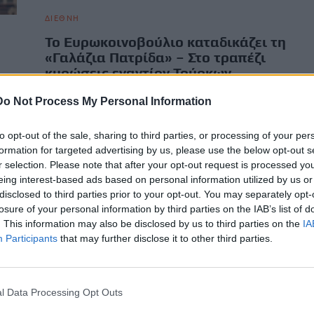
ΔΙΕΘΝΗ
Το Ευρωκοινοβούλιο καταδικάζει τη
«Γαλάζια Πατρίδα» – Στο τραπέζι
κυρώσεις εναντίον Τούρκων
 η
αξιωματούχων
Do Not Process My Personal Information
Με ένα από τα πιο αυστηρά ψηφίσματα των τελευταίων
 από
ετών για την Τουρκία, το Ευρωκοινοβούλιο καταδικάζει εκ
to opt-out of the sale, sharing to third parties, or processing of your per
νέου τις παραβιάσεις κυριαρχικών…
formation for targeted advertising by us, please use the below opt-out s
Newsroom
17 Ιουνίου, 2026
r selection. Please note that after your opt-out request is processed y
eing interest-based ads based on personal information utilized by us or
disclosed to third parties prior to your opt-out. You may separately opt-
losure of your personal information by third parties on the IAB’s list of
. This information may also be disclosed by us to third parties on the
IA
Participants
that may further disclose it to other third parties.
l Data Processing Opt Outs