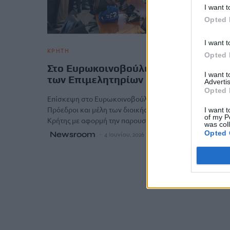
I want t
Opted 
I want t
ΚΡΗΤΗ
Opted 
Στο Ευρωκοινοβούλιο οι εκπρόσωπο
I want 
των Επιμελητηρίων Κρήτης
Advertis
Opted 
Επίσκεψη στο Ευρωκοινοβούλιο πραγματοποίησαν οι
Πρόεδροι και μέλη των διοικήσεων των Επιμελητηρίων
I want t
of my P
Κρήτης με αφορμή την παρουσία τους…
was col
Opted 
Newsroom
4 Ιουνίου, 2026