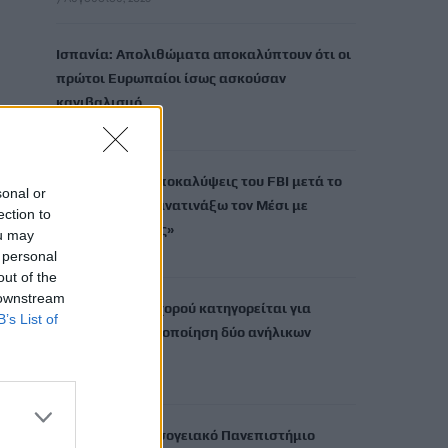
Ισπανία: Απολιθώματα αποκαλύπτουν ότι οι
πρώτοι Ευρωπαίοι ίσως ασκούσαν
κανιβαλισμό
7 Αυγούστου, 2026
Σοκαριστικές αποκαλύψεις του FBI μετά το
sonal or
Μουντιάλ: «Θα ανατινάξω τον Μέσι με
ection to
τέσσερις βόμβες»
ou may
7 Αυγούστου, 2026
 personal
out of the
 downstream
ΗΠΑ: Δασκάλα χορού κατηγορείται για
B’s List of
σεξουαλική κακοποίηση δύο ανήλικων
μαθητών της
7 Αυγούστου, 2026
Το Ελληνικό Μεσογειακό Πανεπιστήμιο