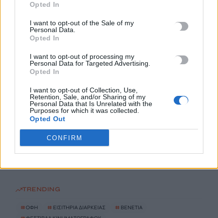
10 Αυγούστου, 2026
Opted In
I want to opt-out of the Sale of my
Στον Εισαγγελέα πιλότος και ιδιοκτήτης του ελικοπτέρου που
Personal Data.
Opted In
προσγειώθηκε στο Σαρακήνικο της Μήλου
10 Αυγούστου, 2026
I want to opt-out of processing my
Personal Data for Targeted Advertising.
Opted In
Ηράκλειο: Τι είναι και για ποιο λόγο έχουν τοποθετηθεί τα
I want to opt-out of Collection, Use,
μικρά φωτοβολταϊκά έξω από σχολεία
Retention, Sale, and/or Sharing of my
10 Αυγούστου, 2026
Personal Data that Is Unrelated with the
Purposes for which it was collected.
Opted Out
ΑΑΔΕ: Ποιες μεταφορές χρημάτων με IRIS βάζει στο
CONFIRM
στόχαστρο και γιατί
10 Αυγούστου, 2026
TRENDING
#
ΟΦΗ
#
ΕΙΣΙΤΗΡΙΑ ΔΙΑΡΚΕΙΑΣ
#
ΒΕΝΕΤΙΑ