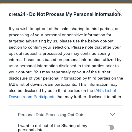
Συνεχίζεται η Παραδοσιακή Στράτα του Δήμου Χανίων
10 Αυγούστου, 2026
creta24 -
Do Not Process My Personal Information
Οι ακραίοι καύσωνες και η ξηρασία αλλάζουν την οικονομία
If you wish to opt-out of the sale, sharing to third parties, or
processing of your personal or sensitive information for
της Ευρώπης
targeted advertising by us, please use the below opt-out
10 Αυγούστου, 2026
section to confirm your selection. Please note that after your
opt-out request is processed you may continue seeing
ΟΦΗ: Νέα παράταση στα εισιτήρια διαρκείας – Μέχρι τις 16
interest-based ads based on personal information utilized by
Αυγούστου η διάθεση
us or personal information disclosed to third parties prior to
your opt-out. You may separately opt-out of the further
10 Αυγούστου, 2026
disclosure of your personal information by third parties on the
IAB’s list of downstream participants. This information may
Ο Λούκα Γκουαντανίνο θα τιμηθεί στο Φεστιβάλ Βενετίας για
also be disclosed by us to third parties on the
IAB’s List of
την προσφορά του στον κινηματογράφο
Downstream Participants
that may further disclose it to other
10 Αυγούστου, 2026
third parties.
Personal Data Processing Opt Outs
Πέντε νεκροί σε ρωσική επίθεση στο Χάρκιβ, 12 νεκροί σε
I want to opt-out of the Sharing of my
ουκρανική επίθεση στο Ταταρστάν
personal data.