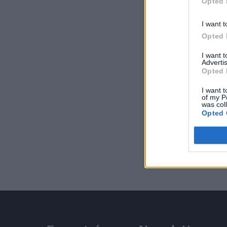
Opted 
I want t
Opted 
I want 
Advertis
Opted 
I want t
of my P
was col
Opted 