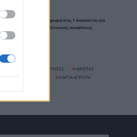
6 Αυγούστου, 2026
ΟΠΕΚΑ: Νέα πληρωμή στις 7 Αυγούστου για
τρίτεκνες και πολύτεκνες οικογένειες
6 Αυγούστου, 2026
TRENDING
#
ΝΕΕΣ ΤΑΥΤΟΤΗΤΕΣ
#
ΙΔΡΩΤΑΣ
#
ΚΑΚΟΣΜΙΑ
#
ΚΑΡΤΑ ΑΓΡΟΤΗ