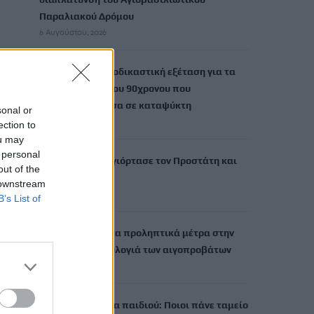
Παραλιακού Δρόμου
6 Αυγούστου, 2026
Τι δείχνει η ιατροδικαστική εξέταση για τα
αίτια θανάτου του 90χρονου που
εντοπίστηκε μέσα σε καταψύκτη
sonal or
6 Αυγούστου, 2026
ection to
ou may
 personal
Το Αρκαλοχώρι γιόρτασε τον Προστάτη και
out of the
Πολιούχο του
 downstream
6 Αυγούστου, 2026
B’s List of
Παρατείνονται τα προληπτικά μέτρα στην
Κρήτη για την ευλογιά των αιγοπροβάτων
6 Αυγούστου, 2026
Έκτακτο επίδομα παιδιού: Ποιοι πάνε ταμείο