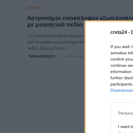
ΔΙΕΘΝΗ
Αστρονόμοι ανακάλυψαν εξωπλανήτ
με μαγνητικά πεδία
creta24 -
Τις ισχυρότερες μέχρι σήμερα αποδείξεις ότι πλανήτες π
από το ηλιακό μας σύστημα διαθέτουν μαγνητικά
If you wish 
πεδία, όπως η Γη και…
sensitive in
Newsroom
7 Ιουνίου, 2026
confirm you
continue se
information 
further disc
participants
Downstream 
Persona
I want t