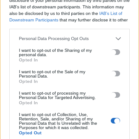
disclosure of your personal information by third parties on the
κακοποίηση δύο ανήλικων μαθητών της
IAB’s list of downstream participants. This information may
7 Αυγούστου, 2026
also be disclosed by us to third parties on the
IAB’s List of
Downstream Participants
that may further disclose it to other
third parties.
Το Ελληνικό Μεσογειακό Πανεπιστήμιο εκδίδει ηλεκτρονικά
τα Πρακτικά του Διεπιστημονικού Συνεδρίου «Ρένα
Personal Data Processing Opt Outs
Κυριακού»
7 Αυγούστου, 2026
I want to opt-out of the Sharing of my
personal data.
Opted In
ΔΕΕΠ (ΝΟΔΕ) Ηρακλείου: Με έργα η κυβέρνηση Μητσοτάκη
I want to opt-out of the Sale of my
οδηγεί την Κρήτη στο μέλλον
Personal Data.
7 Αυγούστου, 2026
Opted In
I want to opt-out of processing my
Personal Data for Targeted Advertising.
Ρέθυμνο: Φωτιά σε διαμέρισμα – Απεγκλωβίστηκε ένα άτομο
Opted In
7 Αυγούστου, 2026
I want to opt-out of Collection, Use,
Retention, Sale, and/or Sharing of my
Εκδήλωση για την 82η Επέτειο της Μεγάλης Κύκλωσης της
Personal Data that Is Unrelated with the
Purposes for which it was collected.
Εμπάρου και τιμή στη Μνήμη των ηρώων
Opted Out
7 Αυγούστου, 2026