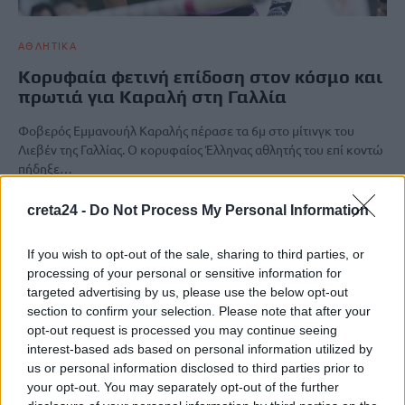
ΑΘΛΗΤΙΚΑ
Κορυφαία φετινή επίδοση στον κόσμο και
πρωτιά για Καραλή στη Γαλλία
Φοβερός Εμμανουήλ Καραλής πέρασε τα 6μ στο μίτινγκ του
Λιεβέν της Γαλλίας. O κορυφαίος Έλληνας αθλητής του επί κοντώ
πήδηξε…
Newsroom
19 Φεβρουαρίου, 2026
creta24 -
Do Not Process My Personal Information
If you wish to opt-out of the sale, sharing to third parties, or
ΡΟΗ ΕΙΔΗΣΕΩΝ
processing of your personal or sensitive information for
targeted advertising by us, please use the below opt-out
Σοκαριστικές αποκαλύψεις του FBI μετά το Μουντιάλ: «Θα
section to confirm your selection. Please note that after your
ανατινάξω τον Μέσι με τέσσερις βόμβες»
opt-out request is processed you may continue seeing
7 Αυγούστου, 2026
interest-based ads based on personal information utilized by
us or personal information disclosed to third parties prior to
your opt-out. You may separately opt-out of the further
ΗΠΑ: Δασκάλα χορού κατηγορείται για σεξουαλική