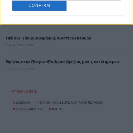
CONFIRM
Νέα πυρκαγιά στη Σητεία
7 Αυγούστου, 2026
Πέθανε η δημοσιογράφος Χριστίνα Πιτουρά
7 Αυγούστου, 2026
Θρήνος στην Πάτρα: «Έσβησε» βρέφος μόλις οκτώ ημερών
7 Αυγούστου, 2026
TRENDING
#
ΔΑΣΚΑΛΑ
#
ΕΛΛΗΝΙΚΟ ΜΕΣΟΓΕΙΑΚΟ ΠΑΝΕΠΙΣΤΗΜΙΟ
#
ΔΕΕΠ ΗΡΑΚΛΕΙΟΥ
#
ΦΩΤΙΑ