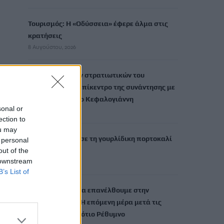
Τουρισμός: Η «Οδύσσεια» έφερε άλμα στις
κρατήσεις
8 Αυγούστου, 2026
Τα ζητήματα των στρατιωτικών του
Ηρακλείου στο επίκεντρο της συνάντησης με
τον Κωνσταντίνο Κεφαλογιάννη
sonal or
8 Αυγούστου, 2026
ection to
ou may
ΟΦΗ: Παρουσίασε τη γουρλίδικη πορτοκαλί
 personal
out of the
φανέλα του
 downstream
8 Αυγούστου, 2026
B’s List of
«Δίνουμε μάχη να επανέλθουμε στην
κανονικότητα»: Η επόμενη μέρα μετά τις
πυρκαγιές στο νότιο Ρέθυμνο