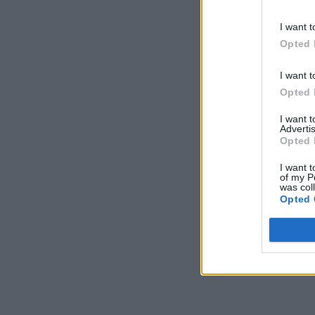
I want t
Opted 
I want t
Opted 
I want 
Advertis
Opted 
I want t
of my P
was col
Opted 