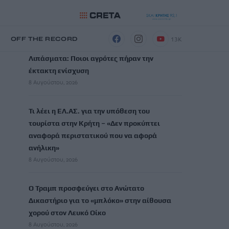
ΡΟΗ ΕΙΔΗΣΕΩΝ
13K
Η
OFF THE RECORD
Λιπάσματα: Ποιοι αγρότες πήραν την
έκτακτη ενίσχυση
8 Αυγούστου, 2026
Τι λέει η ΕΛ.ΑΣ. για την υπόθεση του
τουρίστα στην Κρήτη – «Δεν προκύπτει
αναφορά περιστατικού που να αφορά
ανήλικη»
8 Αυγούστου, 2026
Ο Τραμπ προσφεύγει στο Ανώτατο
Δικαστήριο για το «μπλόκο» στην αίθουσα
χορού στον Λευκό Οίκο
8 Αυγούστου, 2026