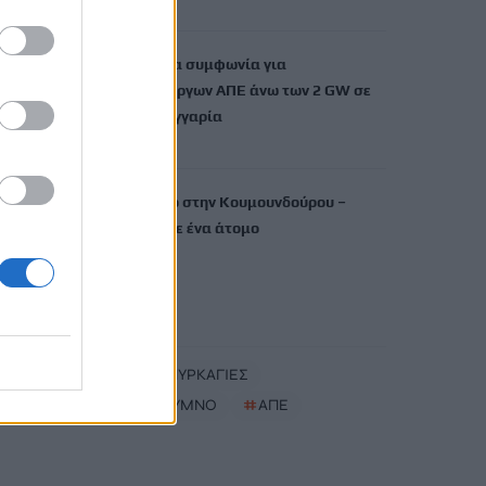
8 Αυγούστου, 2026
Όμιλος ΔΕΗ: Νέα συμφωνία για
χαρτοφυλάκιο έργων ΑΠΕ άνω των 2 GW σε
Πολωνία και Ουγγαρία
8 Αυγούστου, 2026
Φωτιά σε κτήριο στην Κουμουνδούρου –
Απεγκλωβίστηκε ένα άτομο
8 Αυγούστου, 2026
TRENDING
#
ΟΦΗ
#
ΠΥΡΚΑΓΙΕΣ
#
ΝΟΤΙΟ ΡΕΘΥΜΝΟ
#
ΑΠΕ