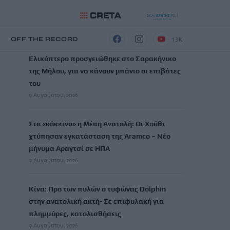
ΡΟΗ ΕΙΔΗΣΕΩΝ
13K
Η
OFF THE RECORD
Ελικόπτερο προσγειώθηκε στο Σαρακήνικο
της Μήλου, για να κάνουν μπάνιο οι επιβάτες
του
9 Αυγούστου, 2026
Στο «κόκκινο» η Μέση Ανατολή: Οι Χούθι
χτύπησαν εγκατάσταση της Aramco – Νέο
μήνυμα Αραγτσί σε ΗΠΑ
9 Αυγούστου, 2026
Κίνα: Προ των πυλών ο τυφώνας Dolphin
στην ανατολική ακτή- Σε επιφυλακή για
πλημμύρες, κατολισθήσεις
9 Αυγούστου, 2026