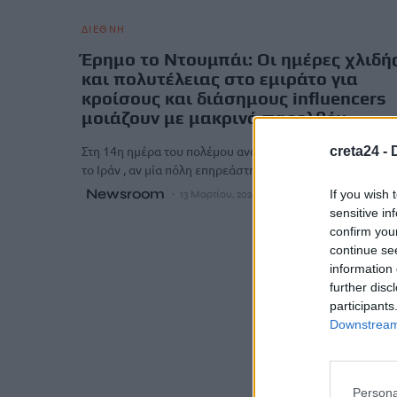
ΔΙΕΘΝΗ
Έρημο το Ντουμπάι: Οι ημέρες χλιδή
και πολυτέλειας στο εμιράτο για
κροίσους και διάσημους influencers
μοιάζουν με μακρινό παρελθόν
Στη 14η ημέρα του πολέμου ανάμεσα στις ΗΠΑ, το Ισραήλ
creta24 -
το Ιράν , αν μία πόλη επηρεάστηκε άμεσα από…
Newsroom
If you wish 
13 Μαρτίου, 2026
sensitive in
confirm you
continue se
information 
further disc
participants
Downstream 
Persona