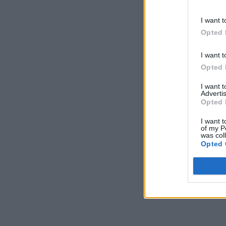
I want t
Opted 
I want t
Opted 
I want 
Advertis
Opted 
I want t
of my P
was col
Opted 