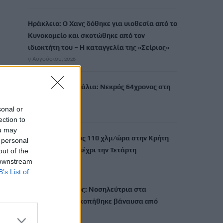
Ηράκλειο: Ο Χανς δόθηκε για υιοθεσία από το
Κυνοκομείο και σκοτώθηκε από τον
ιδιοκτήτη του – Η καταγγελία της «Σείριος»
9 Αυγούστου, 2026
Τραγωδία στα Μάλια: Νεκρός 64χρονος στη
θάλασσα
sonal or
9 Αυγούστου, 2026
ection to
ou may
Ριπές ανέμου έως 110 χλμ/ώρα στην Κρήτη
 personal
-Στο «κόκκινο» μέχρι την Τετάρτη
out of the
 downstream
9 Αυγούστου, 2026
B’s List of
Ερυθρός Σταυρός: Νοσηλεύτρια στα
Επείγοντα ξυλοκοπήθηκε βάναυσα από
ασθενή