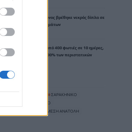
9 Αυγούστου, 2026
Λουτράκι: 75χρονος βρέθηκε νεκρός δίπλα σε
κάδους απορριμμάτων
9 Αυγούστου, 2026
Τουρνάς: Πάνω από 400 φωτιές σε 10 ημέρες,
από αμέλεια το 90% των περιστατικών
9 Αυγούστου, 2026
TRENDING
#
ΜΗΛΟΣ
#
ΣΑΡΑΚΗΝΙΚΟ
#
ΕΛΙΚΟΠΤΕΡΟ
#
ΠΟΛΕΜΟΣ ΜΕΣΗ ΑΝΑΤΟΛΗ