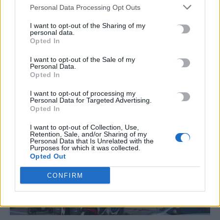
στέγαστρο Καλατράβα στο ΟΑΚΑ: Εργάτες
Personal Data Processing Opt Outs
κρέμονται από ύψος 62 μέτρων
I want to opt-out of the Sharing of my
personal data.
Εντυπωσιακά πλάνα έρχονται στο φως της δημοσιότητας από τις
Opted In
εργασίες που πραγματοποιούνται τον τελευταίο καιρό
στο στέγαστρο του Καλατράβα στο…
I want to opt-out of the Sale of my
Personal Data.
Newsroom
8 Απριλίου, 2026
Opted In
I want to opt-out of processing my
Personal Data for Targeted Advertising.
Opted In
I want to opt-out of Collection, Use,
Retention, Sale, and/or Sharing of my
Personal Data that Is Unrelated with the
Purposes for which it was collected.
Opted Out
CONFIRM