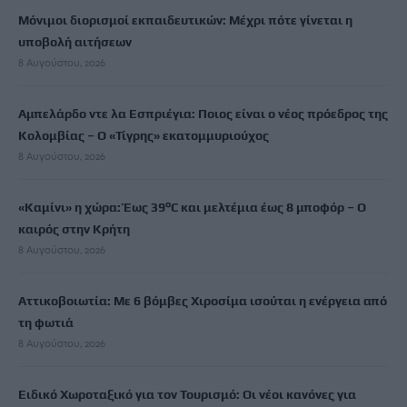
Μόνιμοι διορισμοί εκπαιδευτικών: Μέχρι πότε γίνεται η
υποβολή αιτήσεων
8 Αυγούστου, 2026
Αμπελάρδο ντε λα Εσπριέγια: Ποιος είναι ο νέος πρόεδρος της
Κολομβίας – Ο «Τίγρης» εκατομμυριούχος
8 Αυγούστου, 2026
«Καμίνι» η χώρα: Έως 39°C και μελτέμια έως 8 μποφόρ – Ο
καιρός στην Κρήτη
8 Αυγούστου, 2026
Αττικοβοιωτία: Με 6 βόμβες Χιροσίμα ισούται η ενέργεια από
τη φωτιά
8 Αυγούστου, 2026
Ειδικό Χωροταξικό για τον Τουρισμό: Οι νέοι κανόνες για