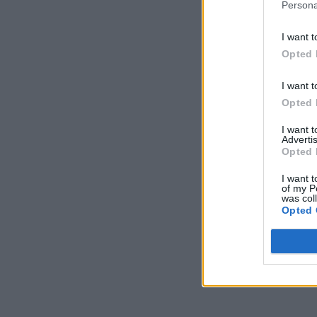
Persona
I want t
Opted 
I want t
Opted 
I want 
Advertis
Opted 
I want t
of my P
was col
Opted 