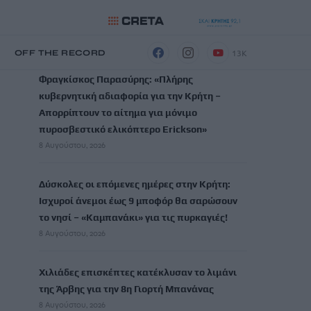
ΡΟΗ ΕΙΔΗΣΕΩΝ
13K
Η
OFF THE RECORD
Φραγκίσκος Παρασύρης: «Πλήρης
κυβερνητική αδιαφορία για την Κρήτη –
Απορρίπτουν το αίτημα για μόνιμο
πυροσβεστικό ελικόπτερο Erickson»
8 Αυγούστου, 2026
Δύσκολες οι επόμενες ημέρες στην Κρήτη:
Ισχυροί άνεμοι έως 9 μποφόρ θα σαρώσουν
το νησί – «Καμπανάκι» για τις πυρκαγιές!
8 Αυγούστου, 2026
Χιλιάδες επισκέπτες κατέκλυσαν το λιμάνι
της Άρβης για την 8η Γιορτή Μπανάνας
8 Αυγούστου, 2026