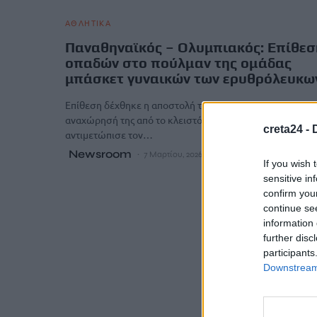
ΑΘΛΗΤΙΚΑ
Παναθηναϊκός – Ολυμπιακός: Επίθεσ
οπαδών στο πούλμαν της ομάδας
μπάσκετ γυναικών των ερυθρόλευκω
Επίθεση δέχθηκε η αποστολή του Ολυμπιακού κατά την
αναχώρησή της από το κλειστό της Λεωφόρου, όπου
creta24 -
αντιμετώπισε τον…
Newsroom
7 Μαρτίου, 2026
If you wish 
sensitive in
confirm you
continue se
information 
further disc
participants
Downstream 