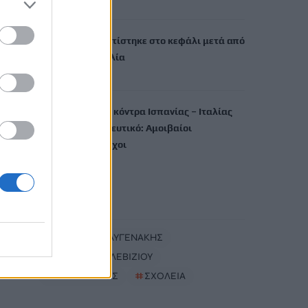
8 Αυγούστου, 2026
8χρονος τραυματίστηκε στο κεφάλι μετά από
βουτιά σε παραλία
8 Αυγούστου, 2026
Κλιμακώνεται η κόντρα Ισπανίας – Ιταλίας
για το μεταναστευτικό: Αμοιβαίοι
συνοριακοί έλεγχοι
8 Αυγούστου, 2026
TRENDING
#
ΛΕΥΤΕΡΗΣ ΑΥΓΕΝΑΚΗΣ
#
ΔΗΜΟΣ ΜΑΛΕΒΙΖΙΟΥ
#
ΛΥΚΑΒΗΤΤΟΣ
#
ΣΧΟΛΕΙΑ