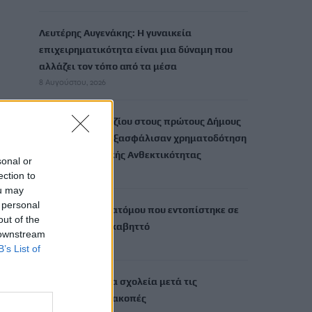
Λευτέρης Αυγενάκης: Η γυναικεία
επιχειρηματικότητα είναι μια δύναμη που
αλλάζει τον τόπο από τα μέσα
8 Αυγούστου, 2026
Ο Δήμος Μαλεβιζίου στους πρώτους Δήμους
της χώρας που εξασφάλισαν χρηματοδότηση
για Σχέδιο Αστικής Ανθεκτικότητας
sonal or
8 Αυγούστου, 2026
ection to
ou may
 personal
Θρίλερ με σορό ατόμου που εντοπίστηκε σε
out of the
σπηλιά στον Λυκαβηττό
 downstream
8 Αυγούστου, 2026
B’s List of
Πότε ανοίγουν τα σχολεία μετά τις
καλοκαιρινές διακοπές