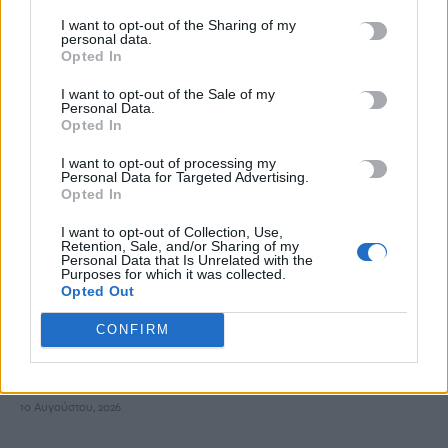
10 Αυγούστου, 2026
I want to opt-out of the Sharing of my
personal data.
Opted In
Συνεχίζεται η Παραδοσιακή Στράτα του Δήμου Χανίων
I want to opt-out of the Sale of my
10 Αυγούστου, 2026
Personal Data.
Opted In
Οι ακραίοι καύσωνες και η ξηρασία αλλάζουν την οικονομία
I want to opt-out of processing my
Personal Data for Targeted Advertising.
της Ευρώπης
Opted In
10 Αυγούστου, 2026
I want to opt-out of Collection, Use,
Retention, Sale, and/or Sharing of my
ΟΦΗ: Νέα παράταση στα εισιτήρια διαρκείας – Μέχρι τις 16
Personal Data that Is Unrelated with the
Purposes for which it was collected.
Αυγούστου η διάθεση
Opted Out
10 Αυγούστου, 2026
CONFIRM
Ο Λούκα Γκουαντανίνο θα τιμηθεί στο Φεστιβάλ Βενετίας για
την προσφορά του στον κινηματογράφο
10 Αυγούστου, 2026