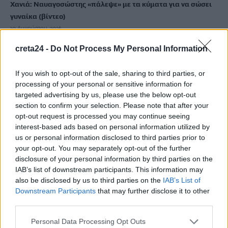
Χανιά: Ναυαγοσώστης «πάλεψε» με τα κύματα για να σώσει
γυναίκα (βίντεο)
10 Αυγούστου, 2026
creta24 -
Do Not Process My Personal Information
Πάτρα: Άγιο είχε παιδάκι 2,5 ετών που έπεσε από μπαλκόνι –
Σώθηκε από ένα… δέντρο
If you wish to opt-out of the sale, sharing to third parties, or
10 Αυγούστου, 2026
processing of your personal or sensitive information for
targeted advertising by us, please use the below opt-out
section to confirm your selection. Please note that after your
Συνεδριάζει την Τρίτη η Δημοτική Επιτροπή
opt-out request is processed you may continue seeing
10 Αυγούστου, 2026
interest-based ads based on personal information utilized by
us or personal information disclosed to third parties prior to
your opt-out. You may separately opt-out of the further
Εκδήλωση τιμής και μνήμης για τους 35 Εθνομάρτυρες στο
disclosure of your personal information by third parties on the
Σάρχο
IAB’s list of downstream participants. This information may
10 Αυγούστου, 2026
also be disclosed by us to third parties on the
IAB’s List of
Downstream Participants
that may further disclose it to other
third parties.
Χρονοδιαγράμματα ζητάει ο Κωνσταντίνος Κεφαλογιάννης
από την Κυβέρνηση για την ουσιαστική στήριξη του
Personal Data Processing Opt Outs
Περιφερειακού Τύπου