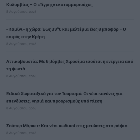
Κολομβίας – Ο «Τίγρης» εκατομμυριούχος
8 Αυγούστου, 2026
«Καμίνι» η χώρα: Έως 39°C και μελτέμια έως 8 μποφόρ – Ο
καιρός στην Κρήτη
8 Αυγούστου, 2026
Αττικοβοιωτία: Με 6 βόμβες Χιροσίμα ισούται η ενέργεια από
τη φωτιά
8 Αυγούστου, 2026
Ειδικό Χωροταξικό για τον Τουρισμό: Οι νέοι κανόνες για
επενδύσεις, νησιά και προορισμούς υπό πίεση
8 Αυγούστου, 2026
Σούπερ Μάρκετ: Και νέοι κωδικοί στις μειώσεις στα ράφια
8 Αυγούστου, 2026