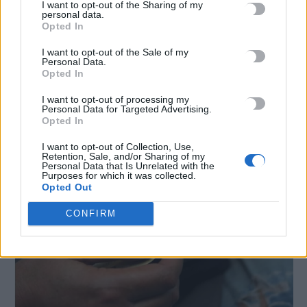
I want to opt-out of the Sharing of my
αύξηση του κατώτατου μισθού
personal data.
Opted In
Την καταβολή του επιδόματος αδείας αναμένουν οι εργαζόμενοι
του ιδιωτικού τομέα, προκειμένου να προγραμματίσουν τις
I want to opt-out of the Sale of my
Personal Data.
καλοκαιρινές τους διακοπές αλλά και…
Opted In
Newsroom
21 Ιουνίου, 2026
I want to opt-out of processing my
Personal Data for Targeted Advertising.
Opted In
I want to opt-out of Collection, Use,
Retention, Sale, and/or Sharing of my
Personal Data that Is Unrelated with the
Purposes for which it was collected.
Opted Out
CONFIRM